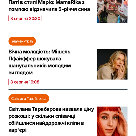
Паті в стилі Маріо: MamaRika з
помпою відзначила 5-річчя сина
8 серпня 20:30
знаменитість
Вічна молодість: Мішель
Пфайффер шокувала
шанувальників молодим
виглядом
8 серпня 19:08
Світлана Тарабарова
Світлана Тарабарова назвала ціну
розкоші: у скільки співачці
обійшлися найдорожчі кліпи в
кар'єрі