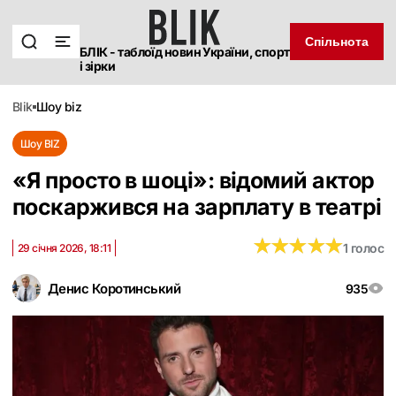
Спільнота
БЛІК - таблоїд новин України, спорт
і зірки
blik
шоу biz
Шоу BIZ
«Я просто в шоці»: відомий актор
поскаржився на зарплату в театрі
★
★
★
★
★
★
★
★
★
★
1 голос
29 січня 2026, 18:11
Денис Коротинський
935