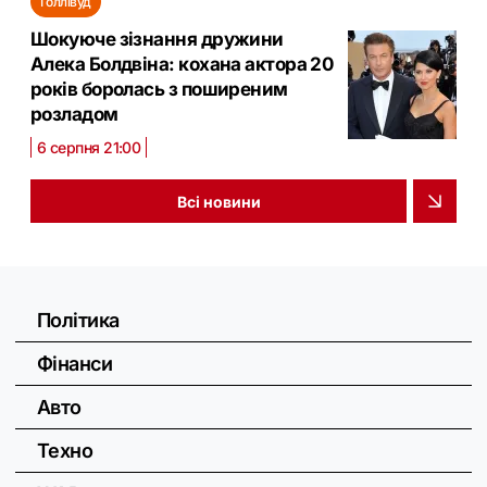
Голлівуд
Шокуюче зізнання дружини
Алека Болдвіна: кохана актора 20
років боролась з поширеним
розладом
6 серпня 21:00
Всі новини
Політика
Фінанси
Авто
Техно