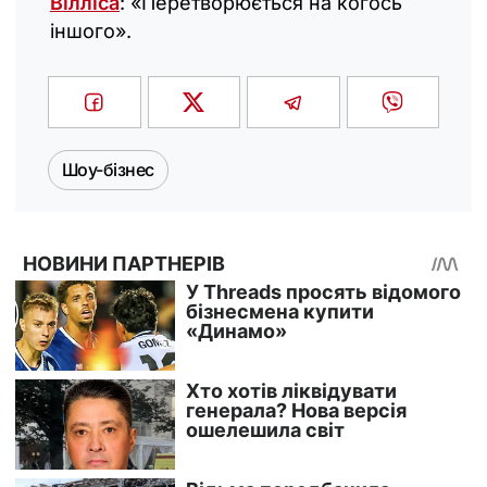
Вілліса
: «‎Перетворюється на когось
іншого».
Шоу-бізнес