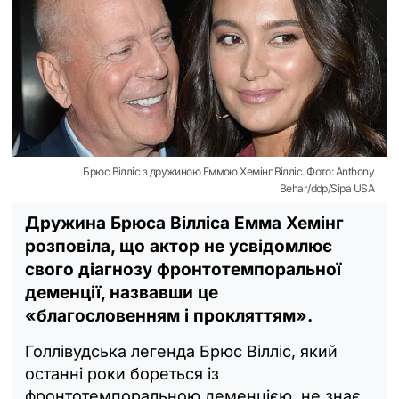
Брюс Вілліс з дружиною Еммою Хемінг Вілліс. Фото: Anthony
Behar/ddp/Sipa USA
Дружина Брюса Вілліса Емма Хемінг
розповіла, що актор не усвідомлює
свого діагнозу фронтотемпоральної
деменції, назвавши це
«благословенням і прокляттям».
Голлівудська легенда Брюс Вілліс, який
останні роки бореться із
фронтотемпоральною деменцією, не знає