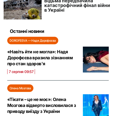
Останні новини
DOROFEEVA — Надя Дорофєєва
«Навіть йти не могла»: Надя
Дорофєєва вразила зізнанням
про стан здоров'я
7 серпня 09:57
Олена Мозгова
«Тікати – це не моє»: Олена
Мозгова відверто висловилася з
приводу виїзду з України