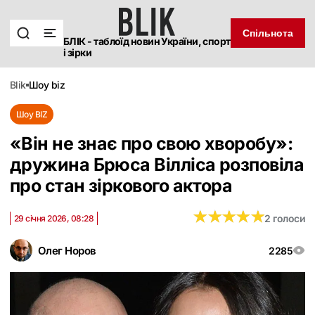
Спільнота
БЛІК - таблоїд новин України, спорт
і зірки
blik
шоу biz
Шоу BIZ
«Він не знає про свою хворобу»:
дружина Брюса Вілліса розповіла
про стан зіркового актора
★
★
★
★
★
★
★
★
★
★
2 голоси
29 січня 2026, 08:28
Олег Норов
2285