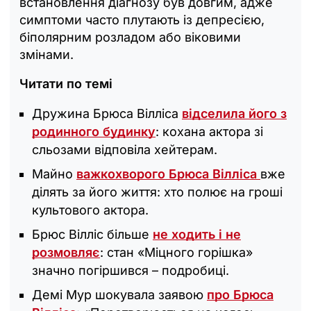
встановлення діагнозу був довгим, адже
симптоми часто плутають із депресією,
біполярним розладом або віковими
змінами.
Читати по темі
Дружина Брюса Вілліса
відселила його з
родинного будинку
: кохана актора зі
сльозами відповіла хейтерам.
Майно
важкохворого Брюса Вілліса
вже
ділять за його життя: хто полює на гроші
культового актора.
Брюс Вілліс більше
не ходить і не
розмовляє
: стан «‎Міцного горішка»
значно погіршився – подробиці.
Демі Мур шокувала заявою
про Брюса