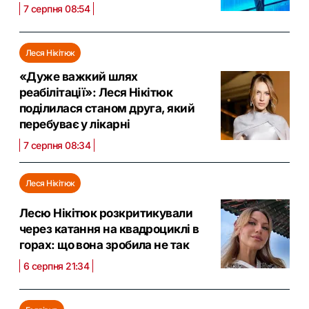
7 серпня 08:54
Леся Нікітюк
«Дуже важкий шлях
реабілітації»: Леся Нікітюк
поділилася станом друга, який
перебуває у лікарні
7 серпня 08:34
Леся Нікітюк
Лесю Нікітюк розкритикували
через катання на квадроциклі в
горах: що вона зробила не так
6 серпня 21:34