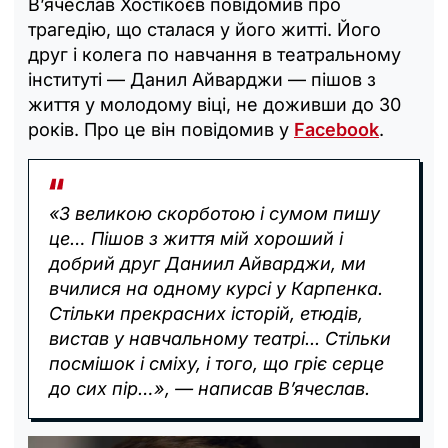
В’ячеслав Хостікоєв повідомив про
трагедію, що сталася у його житті. Його
друг і колега по навчання в театральному
інституті — Данил Айварджи — пішов з
життя у молодому віці, не доживши до 30
років. Про це він повідомив у
Facebook
.
«З великою скорботою і сумом пишу
це… Пішов з життя мій хороший і
добрий друг Даниил Айварджи, ми
вчилися на одному курсі у Карпенка.
Стільки прекрасних історій, етюдів,
вистав у навчальному театрі... Стільки
посмішок і сміху, і того, що гріє серце
до сих пір…», — написав В’ячеслав.