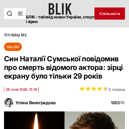
Спільнота
БЛІК - таблоїд новин України, спорт
і зірки
blik
шоу biz
Шоу BIZ
Син Наталії Сумської повідомив
про смерть відомого актора: зірці
екрану було тільки 29 років
★
★
★
★
★
★
★
★
★
★
2 голоси
28 січня 2026, 13:18
Уляна Виноградова
1055