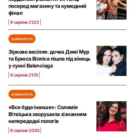
посеред магазину та кумедний
фінал
9 серпня 21:22
знаменитість
Зіркове весілля: дочка Демі Мур
та Брюса Вілліса пішла під вінець
у сукні Balenciaga
9 серпня 21:15
знаменитість
«Все буде інакше»: Соломія
Вітвіцька зворушила зізнанням
напередодні пологів
9 серпня 20:55