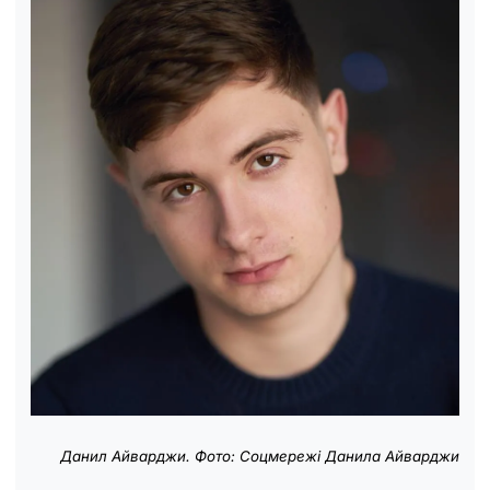
Данил Айварджи. Фото: Соцмережі Данила Айварджи