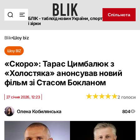
Спільнота
БЛІК - таблоїд новин України, спорт
і зірки
blik
шоу biz
Шоу BIZ
«‎Скоро»: Тарас Цимбалюк з
«Холостяка‎» анонсував новий
фільм зі Стасом Бокланом
★
★
★
★
★
★
★
★
★
★
2 голоси
27 січня 2026, 12:23
Олена Кобилянська
804