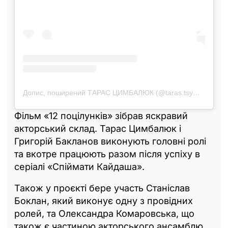
Допис, поширений ТАРАС ЦИМБАЛЮК (@taras.tsymbaliuk)
Фільм «12 поцілунків» зібрав яскравий
акторський склад. Тарас Цимбалюк і
Григорій Бакланов виконують головні ролі
та вкотре працюють разом після успіху в
серіалі «Спіймати Кайдаша».
Також у проєкті бере участь Станіслав
Боклан, який виконує одну з провідних
ролей, та Олександра Комаровська, що
також є частиною акторського ансамблю.