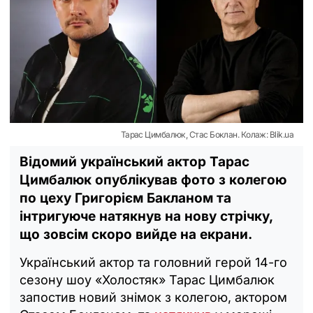
Тарас Цимбалюк, Стас Боклан. Колаж: Blik.ua
Відомий український актор Тарас
Цимбалюк опублікував фото з колегою
по цеху Григорієм Бакланом та
інтригуюче натякнув на нову стрічку,
що зовсім скоро вийде на екрани.
Український актор та головний герой 14-го
сезону шоу «Холостяк» Тарас Цимбалюк
запостив новий знімок з колегою, актором