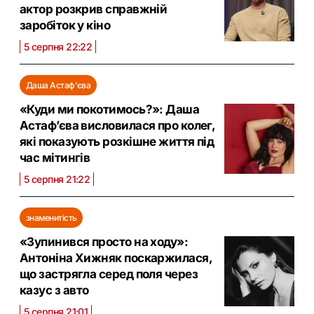
актор розкрив справжній
заробіток у кіно
5 серпня 22:22
Даша Астаф'єва
«Куди ми покотимось?»: Даша
Астаф’єва висловилася про колег,
які показують розкішне життя під
час мітингів
5 серпня 21:22
знаменитість
«Зупинився просто на ходу»:
Антоніна Хижняк поскаржилася,
що застрягла серед поля через
казус з авто
5 серпня 21:01