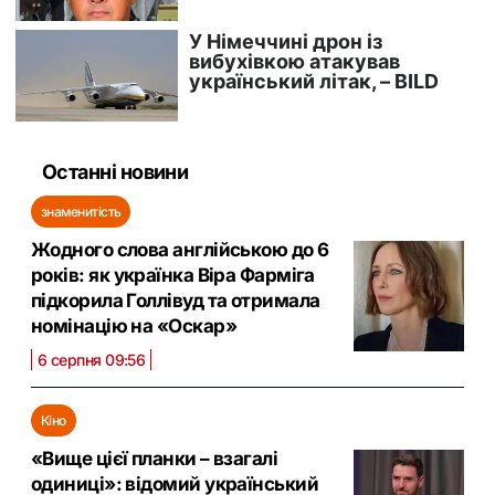
Останні новини
знаменитість
Жодного слова англійською до 6
років: як українка Віра Фарміга
підкорила Голлівуд та отримала
номінацію на «Оскар»
6 серпня 09:56
Кіно
«Вище цієї планки – взагалі
одиниці»: відомий український