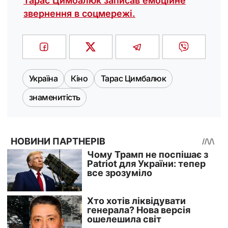
Тарас Цимбалюк записав емоційне
звернення в соцмережі.
Україна
Кіно
Тарас Цимбалюк
знаменитість