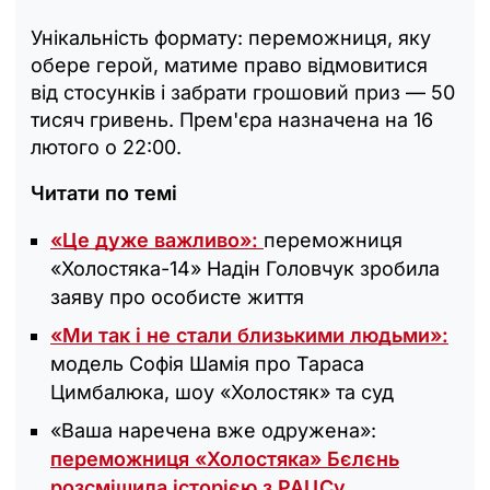
Унікальність формату: переможниця, яку
обере герой, матиме право відмовитися
від стосунків і забрати грошовий приз — 50
тисяч гривень. Прем'єра назначена на 16
лютого о 22:00.
Читати по темі
«Це дуже важливо‎»:
переможниця
«Холостяка-14» Надін Головчук зробила
заяву про особисте життя
«Ми так і не стали близькими людьми»:
модель Софія Шамія про Тараса
Цимбалюка, шоу «Холостяк» та суд
«Ваша наречена вже одружена»:
переможниця «Холостяка» Бєлєнь
розсмішила історією з РАЦСу