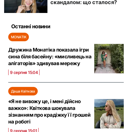
Останні новини
MONATIK
Дружина Монатіка показала ігри
сина біля басейну: «мисливець на
алігаторів» здивував мережу
9 серпня 15:04
Даша Квіткова
«Я не вивожу це, і мені дійсно
важко»: Квіткова шокувала
зізнанням про крадіжку її грошей
на роботі
9 серпня 15:01