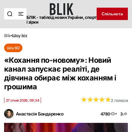
Спільнота
БЛІК - таблоїд новин України, спорт
і зірки
blik
шоу biz
Шоу BIZ
«Кохання по-новому»: Новий
канал запускає реаліті, де
дівчина обирає між коханням і
грошима
★
★
★
★
★
★
★
★
★
★
2 голоси
27 січня 2026, 09:34
Анастасія Бондаренко
4780
3