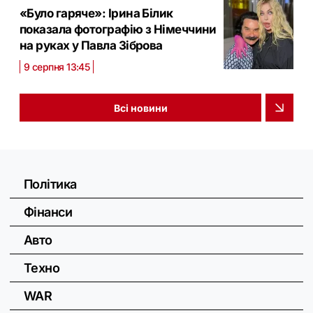
«Було гаряче»: Ірина Білик
показала фотографію з Німеччини
на руках у Павла Зіброва
9 серпня 13:45
Всі новини
Політика
Фінанси
Авто
Техно
WAR