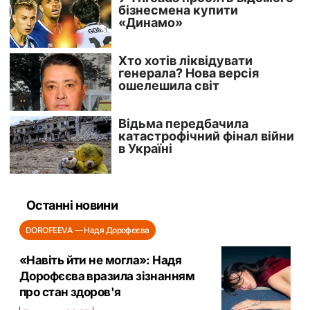
Останні новини
DOROFEEVA — Надя Дорофєєва
«Навіть йти не могла»: Надя
Дорофєєва вразила зізнанням
про стан здоров'я