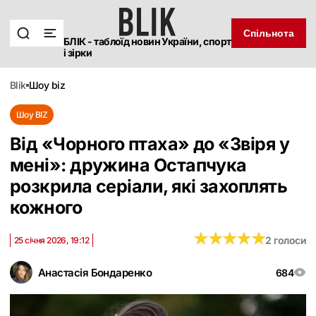
Спільнота
БЛІК - таблоїд новин України, спорт
і зірки
blik
шоу biz
Шоу BIZ
Від «Чорного птаха» до «Звіря у
мені»: дружина Остапчука
розкрила серіали, які захоплять
кожного
★
★
★
★
★
★
★
★
★
★
2 голоси
25 січня 2026, 19:12
Анастасія Бондаренко
684