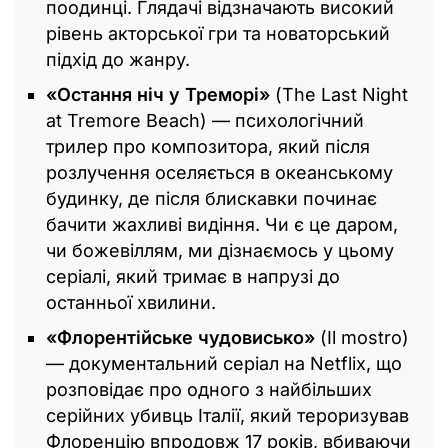
поодинці. Глядачі відзначають високий
рівень акторської гри та новаторський
підхід до жанру.
«Остання ніч у Треморі»
(The Last Night
at Tremore Beach) — психологічний
трилер про композитора, який після
розлучення оселяється в океанському
будинку, де після блискавки починає
бачити жахливі видіння. Чи є це даром,
чи божевіллям, ми дізнаємось у цьому
серіалі, який тримає в напрузі до
останньої хвилини.
«Флорентійське чудовисько»
(Il mostro)
— документальний серіал на Netflix, що
розповідає про одного з найбільших
серійних убивць Італії, який тероризував
Флоренцію впродовж 17 років, вбиваючи