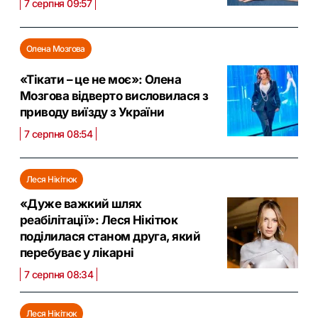
7 серпня 09:57
Олена Мозгова
«Тікати – це не моє»: Олена
Мозгова відверто висловилася з
приводу виїзду з України
7 серпня 08:54
Леся Нікітюк
«Дуже важкий шлях
реабілітації»: Леся Нікітюк
поділилася станом друга, який
перебуває у лікарні
7 серпня 08:34
Леся Нікітюк