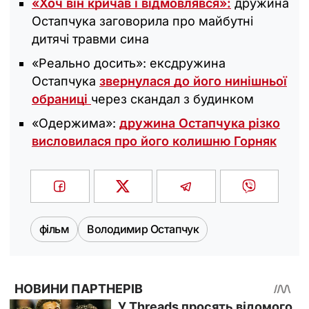
«Хоч він кричав і відмовлявся»:
дружина
Остапчука заговорила про майбутні
дитячі травми сина
«Реально досить»: ексдружина
Остапчука
звернулася до його нинішньої
обраниці
через скандал з будинком
«Одержима»:
дружина Остапчука різко
висловилася про його колишню Горняк
фільм
Володимир Остапчук