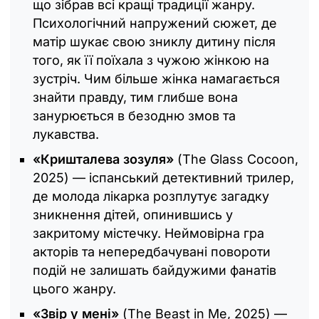
що зібрав всі кращі традиції жанру.
Психологічний напружений сюжет, де
матір шукає свою зниклу дитину після
того, як її поїхала з чужою жінкою на
зустріч. Чим більше жінка намагається
знайти правду, тим глибше вона
занурюється в безодню змов та
лукавства.
«Кришталева зозуля»
(The Glass Cocoon,
2025) — іспанський детективний трилер,
де молода лікарка розплутує загадку
зникнення дітей, опинившись у
закритому містечку. Неймовірна гра
акторів та непередбачувані повороти
подій не залишать байдужими фанатів
цього жанру.
«Звір у мені»
(The Beast in Me, 2025) —