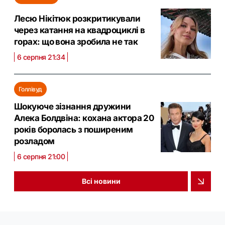
Лесю Нікітюк розкритикували
через катання на квадроциклі в
горах: що вона зробила не так
6 серпня 21:34
Голлівуд
Шокуюче зізнання дружини
Алека Болдвіна: кохана актора 20
років боролась з поширеним
розладом
6 серпня 21:00
Всі новини