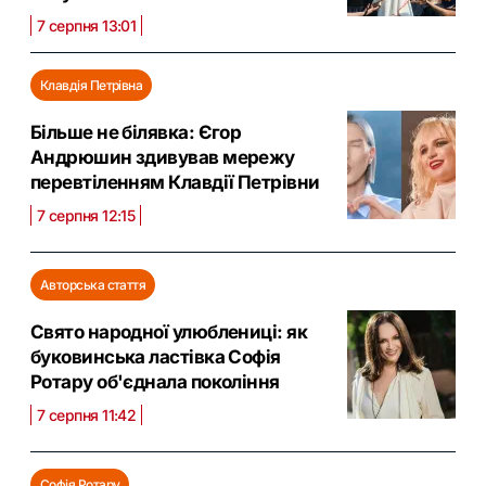
7 серпня 13:01
Клавдія Петрівна
Більше не білявка: Єгор
Андрюшин здивував мережу
перевтіленням Клавдії Петрівни
7 серпня 12:15
Авторська стаття
Свято народної улюблениці: як
буковинська ластівка Софія
Ротару об'єднала покоління
7 серпня 11:42
Софія Ротару