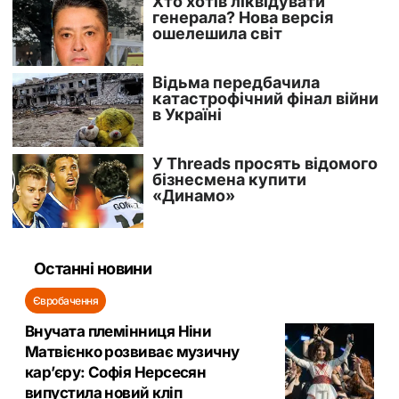
Останні новини
Євробачення
Внучата племінниця Ніни
Матвієнко розвиває музичну
кар’єру: Софія Нерсесян
випустила новий кліп