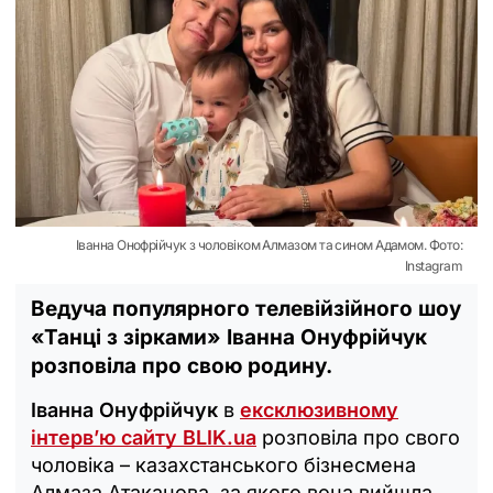
Іванна Онофрійчук з чоловіком Алмазом та сином Адамом. Фото:
Instagram
Ведуча популярного телевійзійного шоу
«Танці з зірками» Іванна Онуфрійчук
розповіла про свою родину.
Іванна Онуфрійчук
в
ексклюзивному
інтерв’ю сайту BLIK.ua
розповіла про свого
чоловіка – казахстанського бізнесмена
Алмаза Атаканова, за якого вона вийшла