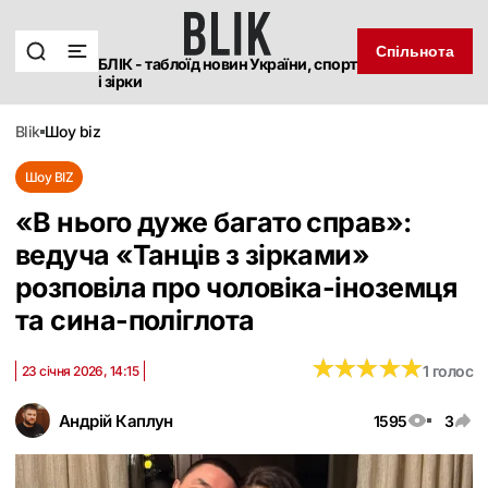
Спільнота
БЛІК - таблоїд новин України, спорт
і зірки
blik
шоу biz
Шоу BIZ
«В нього дуже багато справ»:
ведуча «Танців з зірками»
розповіла про чоловіка-іноземця
та сина-поліглота
★
★
★
★
★
★
★
★
★
★
1 голос
23 січня 2026, 14:15
Андрій Каплун
1595
3