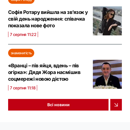
Софія Ротару вийшла на зв’язок у
свій день народження: співачка
показала нове фото
7 серпня 11:22
знаменитість
«Вранці – пів яйця, вдень – пів
огірка»: Дядя Жора насмішив
соцмережі новою дієтою
7 серпня 11:18
Всі новини