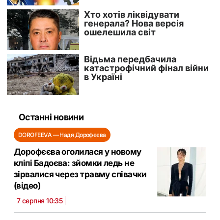
Останні новини
DOROFEEVA — Надя Дорофєєва
Дорофєєва оголилася у новому
кліпі Бадоєва: зйомки ледь не
зірвалися через травму співачки
(відео)
7 серпня 10:35