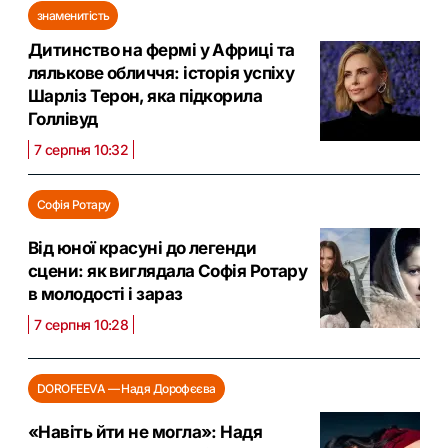
знаменитість
Дитинство на фермі у Африці та
лялькове обличчя: історія успіху
Шарліз Терон, яка підкорила
Голлівуд
7 серпня 10:32
Софія Ротару
Від юної красуні до легенди
сцени: як виглядала Софія Ротару
в молодості і зараз
7 серпня 10:28
DOROFEEVA — Надя Дорофєєва
«Навіть йти не могла»: Надя