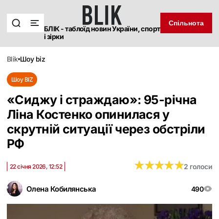
Спільнота
БЛІК - таблоїд новин України, спорт
і зірки
blik
шоу biz
Шоу BIZ
«‎Сиджу і страждаю»: 95-річна
Ліна Костенко опинилася у
скрутній ситуації через обстріли
РФ
★
★
★
★
★
★
★
★
★
★
2 голоси
22 січня 2026, 12:52
Олена Кобилянська
490