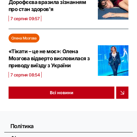
Дорофєєва вразила зізнанням
про стан здоров'я
7 серпня 09:57
Олена Мозгова
«Тікати – це не моє»: Олена
Мозгова відверто висловилася з
приводу виїзду з України
7 серпня 08:54
Всі новини
Політика