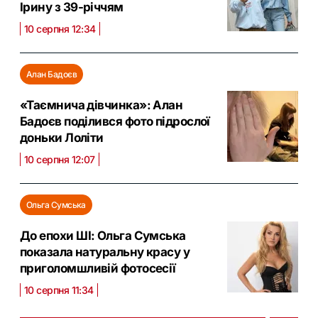
Ірину з 39-річчям
10 серпня 12:34
Алан Бадоєв
«Таємнича дівчинка»: Алан
Бадоєв поділився фото підрослої
доньки Лоліти
10 серпня 12:07
Ольга Сумська
До епохи ШІ: Ольга Сумська
показала натуральну красу у
приголомшливій фотосесії
10 серпня 11:34