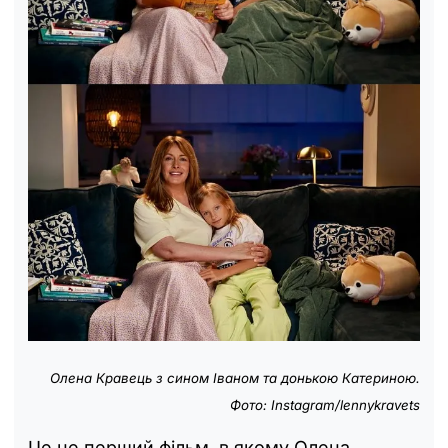
Олена Кравець з сином Іваном та донькою Катериною.
Фото: Instagram/lennykravets
Це не перший фільм, в якому Олена