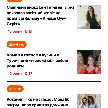
Сміливий вихід Енн Гетевей: зірка
показала вагітний живіт на
прем'єрі фільму «Кінець Оук-
Стріт»
10 серпня 13:18
Шоу-бізнес
Камалія гостює в кузини в
Туреччині: чи схожі між собою
родички
10 серпня 12:37
MONATIK
Кохання, яке не згасає: Monatik
зворушливо привітав дружину