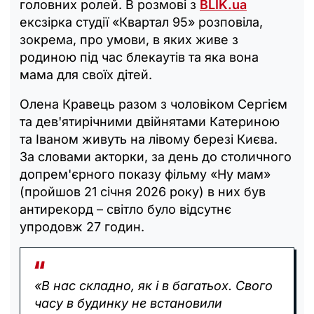
головних ролей. В розмові з
BLIK.ua
ексзірка студії «Квартал 95» розповіла,
зокрема, про умови, в яких живе з
родиною під час блекаутів та яка вона
мама для своїх дітей.
Олена Кравець разом з чоловіком Сергієм
та дев'ятирічними двійнятами Катериною
та Іваном живуть на лівому березі Києва.
За словами акторки, за день до столичного
допрем'єрного показу фільму «Ну мам»
(пройшов 21 січня 2026 року) в них був
антирекорд – світло було відсутнє
упродовж 27 годин.
«В нас складно, як і в багатьох. Свого
часу в будинку не встановили