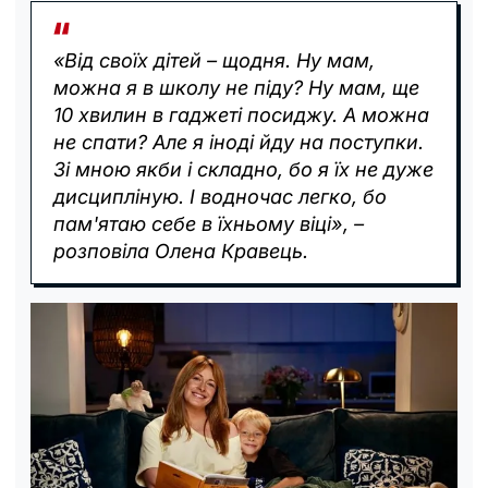
«Від своїх дітей – щодня. Ну мам,
можна я в школу не піду? Ну мам, ще
10 хвилин в гаджеті посиджу. А можна
не спати? Але я іноді йду на поступки.
Зі мною якби і складно, бо я їх не дуже
дисципліную. І водночас легко, бо
пам'ятаю себе в їхньому віці», –
розповіла Олена Кравець.