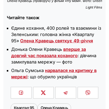
Олена Кравець (праворуч) у фільмі «Ну мам». Фото: Green
Light Films
Читайте також
Єдине кохання, 400 ролей та взаємини із
Зеленським: головна жінка «Кварталу
95»
Олена Кравець святкує 49-річчя
Донька Олени Кравець
вперше за
довгий час показала коханого
: дівчина
замилувала мережу — фото
Ольга Сумська
нарвалася на критику в
мережі
: що обурило українців
Квартал 95
Олена Кравець