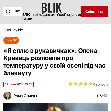
Спільнота
БЛІК - таблоїд новин України, спорт
і зірки
blik
шоу biz
Шоу BIZ
«Я сплю в рукавичках»: Олена
Кравець розповіла про
температуру у своїй оселі під час
блекауту
★
★
★
★
★
★
★
★
★
★
4 голоси
22 січня 2026, 10:48
Рома Семикін
973