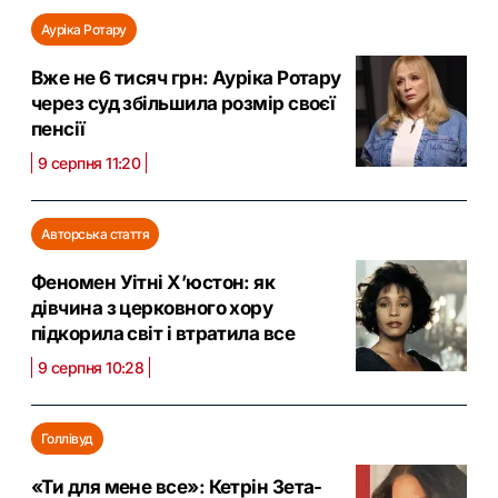
Ауріка Ротару
Вже не 6 тисяч грн: Ауріка Ротару
через суд збільшила розмір своєї
пенсії
9 серпня 11:20
Авторська стаття
Феномен Уітні Х’юстон: як
дівчина з церковного хору
підкорила світ і втратила все
9 серпня 10:28
Голлівуд
«Ти для мене все»: Кетрін Зета-