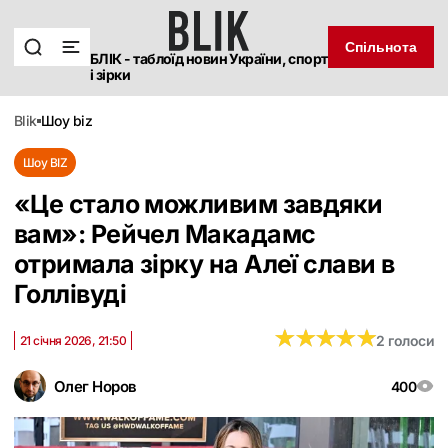
Спільнота
БЛІК - таблоїд новин України, спорт
і зірки
blik
шоу biz
Шоу BIZ
«Це стало можливим завдяки
вам»: Рейчел Макадамс
отримала зірку на Алеї слави в
Голлівуді
★
★
★
★
★
★
★
★
★
★
2 голоси
21 січня 2026, 21:50
Олег Норов
400