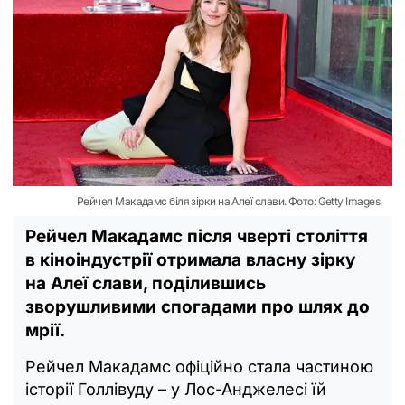
Рейчел Макадамс біля зірки на Алеї слави. Фото: Getty Images
Рейчел Макадамс після чверті століття
в кіноіндустрії отримала власну зірку
на Алеї слави, поділившись
зворушливими спогадами про шлях до
мрії.
Рейчел Макад
амс офіційно стал
а частиною
історії Голлівуду – у Лос-Анджелесі їй