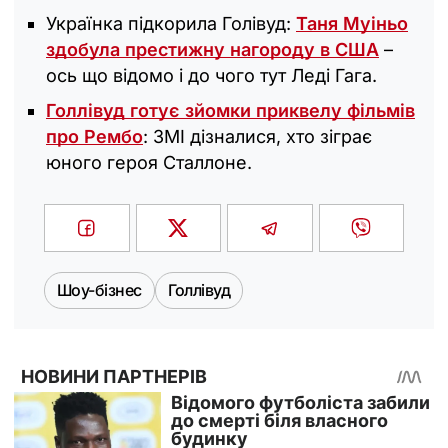
Українка підкорила Голівуд:
Таня Муіньо
здобула престижну нагороду в США
–
ось що відомо і до чого тут Леді Гага.
Голлівуд готує зйомки приквелу фільмів
про Рембо
: ЗМІ дізналися, хто зіграє
юного героя Сталлоне.
Шоу-бізнес
Голлівуд