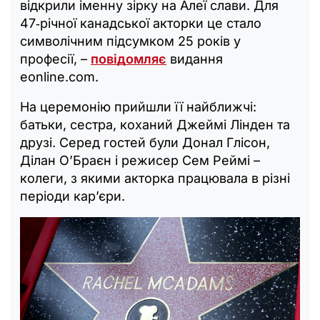
відкрили іменну зірку на Алеї слави. Для
47‑річної канадської акторки це стало
символічним підсумком 25 років у
професії, –
повідомляє
видання
eonline.com.
На церемонію прийшли її найближчі:
батьки, сестра, коханий Джеймі Лінден та
друзі. Серед гостей були Донал Глісон,
Ділан О’Браєн і режисер Сем Реймі –
колеги, з якими акторка працювала в різні
періоди кар’єри.