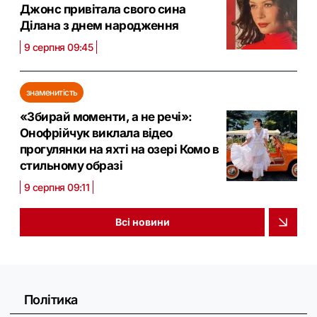
Джонс привітала свого сина
Ділана з днем народження
9 серпня 09:45
знаменитість
«Збирай моменти, а не речі»:
Онофрійчук виклала відео
прогулянки на яхті на озері Комо в
стильному образі
9 серпня 09:11
Всі новини
Політика