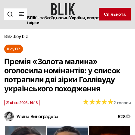
Спільнота
БЛІК - таблоїд новин України, спорт
і зірки
blik
шоу biz
Шоу BIZ
Премія «Золота малина»
оголосила номінантів: у список
потрапили дві зірки Голлівуду
українського походження
★
★
★
★
★
★
★
★
★
★
2 голоси
21 січня 2026, 14:18
Уляна Виноградова
528