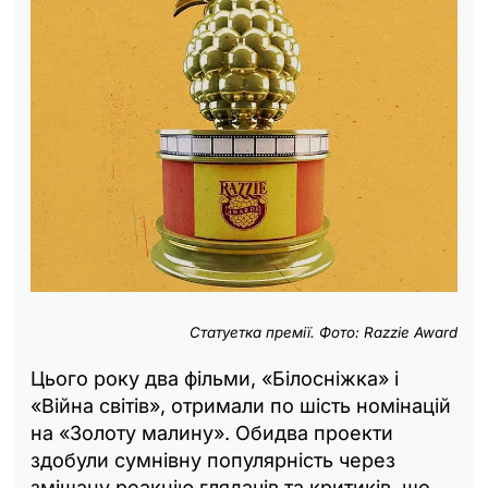
Статуетка премії. Фото: Razzie Award
Цього року два фільми, «Білосніжка» і
«Війна світів», отримали по шість номінацій
на «Золоту малину». Обидва проекти
здобули сумнівну популярність через
змішану реакцію глядачів та критиків, що