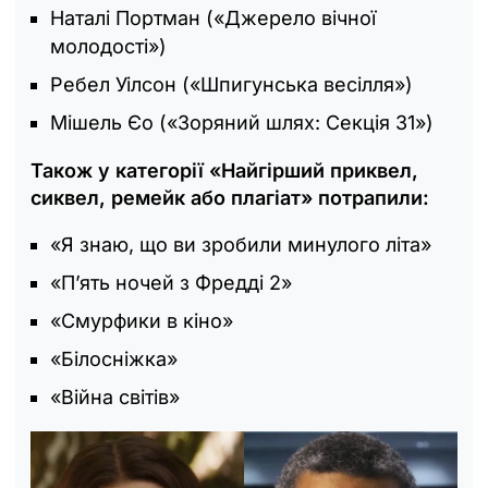
Наталі Портман («Джерело вічної
молодості»)
Ребел Уілсон («Шпигунська весілля»)
Мішель Єо («Зоряний шлях: Секція 31»)
Також у категорії «Найгірший приквел,
сиквел, ремейк або плагіат» потрапили:
«Я знаю, що ви зробили минулого літа»
«П’ять ночей з Фредді 2»
«Смурфики в кіно»
«Білосніжка»
«Війна світів»