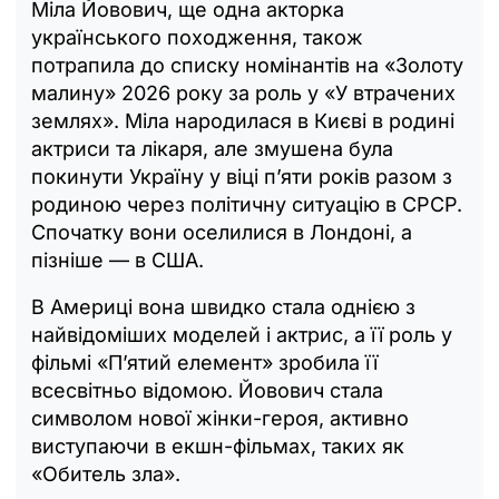
Міла Йовович, ще одна акторка
українського походження, також
потрапила до списку номінантів на «Золоту
малину» 2026 року за роль у «У втрачених
землях». Міла народилася в Києві в родині
актриси та лікаря, але змушена була
покинути Україну у віці п’яти років разом з
родиною через політичну ситуацію в СРСР.
Спочатку вони оселилися в Лондоні, а
пізніше — в США.
В Америці вона швидко стала однією з
найвідоміших моделей і актрис, а її роль у
фільмі «П’ятий елемент» зробила її
всесвітньо відомою. Йовович стала
символом нової жінки-героя, активно
виступаючи в екшн-фільмах, таких як
«Обитель зла».