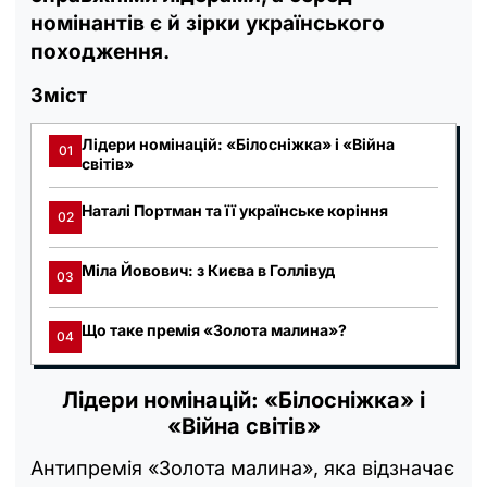
номінантів є й зірки українського
походження.
Зміст
Лідери номінацій: «Білосніжка» і «Війна
01
світів»
Наталі Портман та її українське коріння
02
Міла Йовович: з Києва в Голлівуд
03
Що таке премія «Золота малина»?
04
Лідери номінацій: «Білосніжка» і
«Війна світів»
Антипремія «Золота малина», яка відзначає