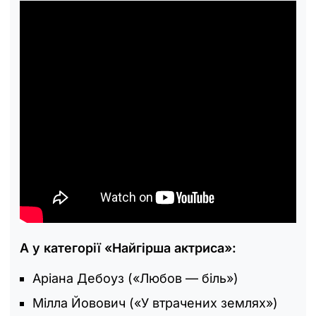
А у категорії «Найгірша актриса»:
Аріана Дебоуз («Любов — біль»)
Мілла Йовович («У втрачених землях»)