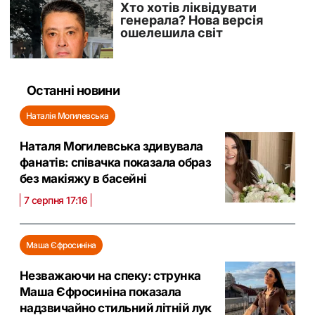
Останні новини
Наталія Могилевська
Наталя Могилевська здивувала
фанатів: співачка показала образ
без макіяжу в басейні
7 серпня 17:16
Маша Єфросиніна
Незважаючи на спеку: струнка
Маша Єфросиніна показала
надзвичайно стильний літній лук