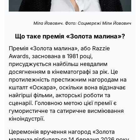
Міла Йовович. Фото: Соцмережі Міли Йовович
Що таке премія «Золота малина»?
Премія «Золота малина», або Razzie
Awards, заснована в 1981 році,
присуджується найбільш невдалим
досягненням в кінематографі за рік. Це
протилежність престижним нагородам на
кшталт «Оскара», оскільки вона відзначає
найгірші фільми, акторські роботи та
сценарії. Головною метою цієї премії є
гумористичне та сатиричне висміювання
кіноіндустрії.
Церемонія вручення нагород «Золота
малина» відбудеться 14 березня 2026 року.