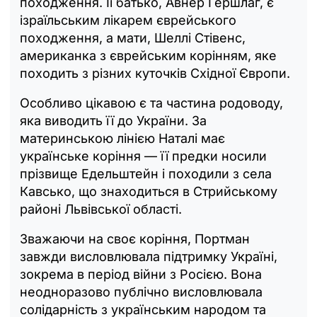
походження. Її батько, Авнер Гершлаг, є
ізраїльським лікарем єврейського
походження, а мати, Шеллі Стівенс,
американка з єврейським корінням, яке
походить з різних куточків Східної Європи.
Особливо цікавою є та частина родоводу,
яка виводить її до України. За
материнською лінією Наталі має
українське коріння — її предки носили
прізвище Едельштейн і походили з села
Кавсько, що знаходиться в Стрийському
районі Львівської області.
Зважаючи на своє коріння, Портман
завжди висловлювала підтримку Україні,
зокрема в період війни з Росією. Вона
неодноразово публічно висловлювала
солідарність з українським народом та