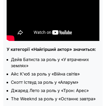
У категорії «Найгірший актор» значиться:
Дейв Батиста за роль у «У втрачених
землях»
Айс К'юб за роль у «Війна світів»
Скотт Іствуд за роль у «Аларум»
Джаред Лето за роль у «Трон: Арес»
The Weeknd за роль у «Останнє завтра»