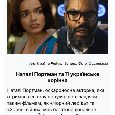
Айс К'юб та Рейчел Зеглер. Фото: Соцмережі
Наталі Портман та її українське
коріння
Наталі Портман, оскароносна акторка, яка
отримала світову популярність завдяки
таким фільмам, як «Чорний лебідь» та
«Зоряні війни», має багатонаціональне