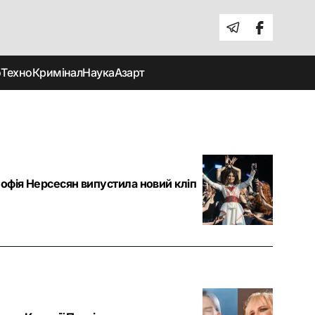
о
Техно
Кримінал
Наука
Азарт
Софія Нерсесян випустила новий кліп