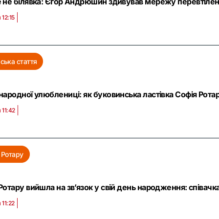
 не білявка: Єгор Андрюшин здивував мережу перевтілен
 12:15
ська стаття
народної улюблениці: як буковинська ластівка Софія Рота
 11:42
 Ротару
Ротару вийшла на зв’язок у свій день народження: співачк
 11:22