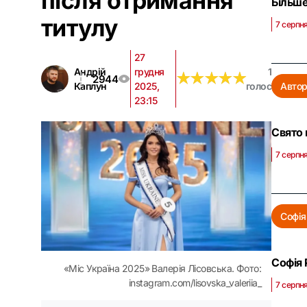
після отримання
Більше
титулу
7 серпня
27
Андрій
грудня
1
★
★
★
★
★
★
★
★
★
★
2944
Каплун
2025,
голос
Автор
23:15
Свято 
7 серпня
Софія
Софія 
«Міс Україна 2025» Валерія Лісовська. Фото:
instagram.com/lisovska_valeriia_
7 серпня