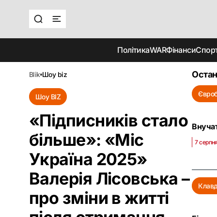
Політика
WAR
Фінанси
Спор
Остан
blik
шоу biz
Євроб
Шоу BIZ
«Підписників стало
Внучат
більше»: «Міс
7 серпня
Україна 2025»
Валерія Лісовська –
Клавд
про зміни в житті