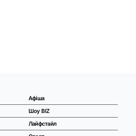
Афіша
Шоу BIZ
Лайфстайл