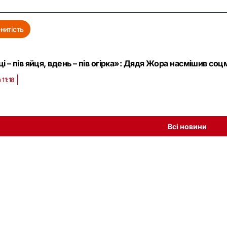
нитість
і – пів яйця, вдень – пів огірка»: Дядя Жора насмішив со
 11:18
Всі новини