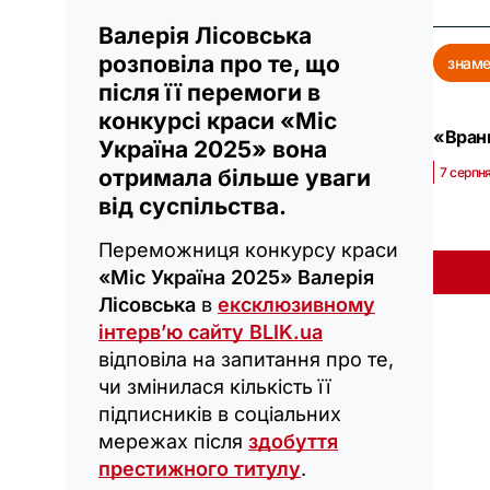
Валерія Лісовська
розповіла про те, що
знаме
після її перемоги в
конкурсі краси «Міс
«Вранц
Україна 2025» вона
7 серпня
отримала більше уваги
від суспільства.
Переможниця конкурсу краси
«Міс Україна 2025» Валерія
Лісовська
в
ексклюзивному
інтерв’ю сайту BLIK.ua
відповіла на запитання про те,
чи змінилася кількість її
підписників в соціальних
мережах після
здобуття
престижного титулу
.