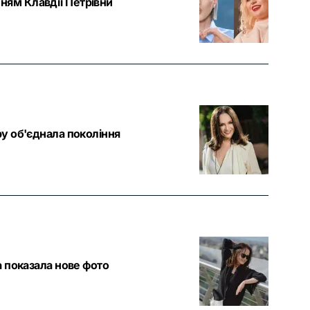
ням Клавдії Петрівни
ру об'єднала покоління
а показала нове фото