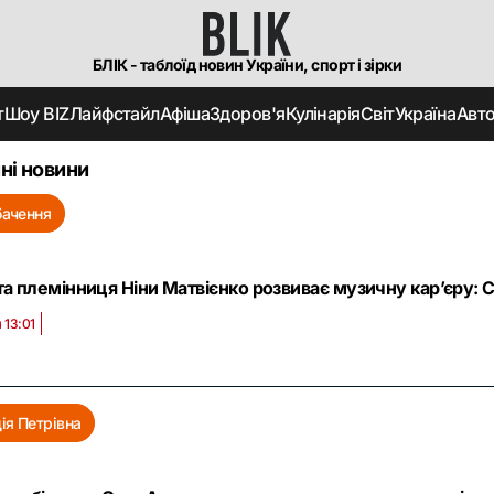
БЛІК - таблоїд новин України, спорт і зірки
т
Шоу BIZ
Лайфстайл
Афіша
Здоров'я
Кулінарія
Світ
Україна
Авт
ні новини
ачення
а племінниця Ніни Матвієнко розвиває музичну кар’єру: 
 13:01
ія Петрівна