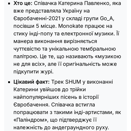
Хто це:
Співачка Катерина Павленко, яка
вже представляла Україну на
Євробаченні-2021 у складі групи Go_A,
посівши 5 місце. Monokate працює на
стику інді-попу та електронної музики. Її
манера виконання вирізняється
чуттєвістю та унікальною тембральною
палітрою. Це те, що називають «музикою
не для всіх», але її оригінальність може
підкупити журі.
Цікавий факт:
Трек SHUM у виконанні
Катерини увійшов до трійки
найпопулярніших пісень в історії
Євробачення. Співачка встигла
попрацювати з такими інді-артистами, як
«Паліндром», що підтверджує її
належність до андеграундного руху.