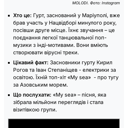
MOLODI. Фото: Instagram
Хто це:
Гурт, заснований у Маріуполі, вже
брав участь у Нацвідборі минулого року,
посівши друге місце. Їхнє звучання – це
поєднання легкої танцювальної поп-
музики з інді-мотивами. Вони вміють
створювати вірусні треки.
Цікавий факт:
Засновники гурту Кирил
Рогов та Іван Степаніщев - електрики за
освітою. Їхній топ-хіт «My sea» - про тугу
за Азовським морем.
Що послухати:
«My sea» – пісня, яка
зібрала мільйони переглядів і стала
візитівкою групи.