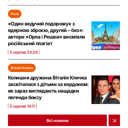
Росія
«Один ведучий подорожує з
ядерною зброєю, другий – без»:
автори «Орла і Решки» висміяли
російський плагіат
5 серпня 20:29
Віталій Кличко
Колишня дружина Віталія Кличка
засвітилася з дітьми за кордоном:
як зараз виглядають нащадки
легенди боксу
5 серпня 19:11
Всі новини