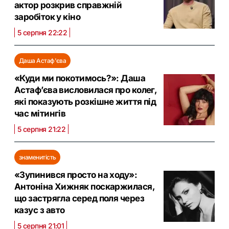
актор розкрив справжній
заробіток у кіно
5 серпня 22:22
Даша Астаф'єва
«Куди ми покотимось?»: Даша
Астаф’єва висловилася про колег,
які показують розкішне життя під
час мітингів
5 серпня 21:22
знаменитість
«Зупинився просто на ходу»:
Антоніна Хижняк поскаржилася,
що застрягла серед поля через
казус з авто
5 серпня 21:01