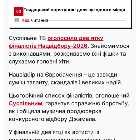
Глядацький порятунок: доля ще одного місця
03
4хв
читання
Суспільне ТБ
оголосило дев'ятку
фіналістів Нацвідбору-2026
. Знайомимося
з виконавцями, розкриваємо їхні фішки та
слухаємо головні хіти.
Нацвідбір на Євробачення – це завжди
суміш таланту, скандалів і великих надій.
Цьогорічний список фіналістів, оголошений
Суспільним
, гарантує справжню боротьбу,
як і обіцяла музична продюсерка
конкурсного відбору Джамала.
У фінальній дев’ятці як артисти із
величезним сценічним досвідом, так і