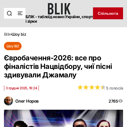
Спільнота
БЛІК - таблоїд новин України, спорт
і зірки
blik
шоу biz
Шоу BIZ
Євробачення-2026: все про
фіналістів Нацвідбору, чиї пісні
здивували Джамалу
★
★
★
★
★
★
★
★
★
★
5 голосів
3 грудня 2025, 19:24
Олег Норов
2765