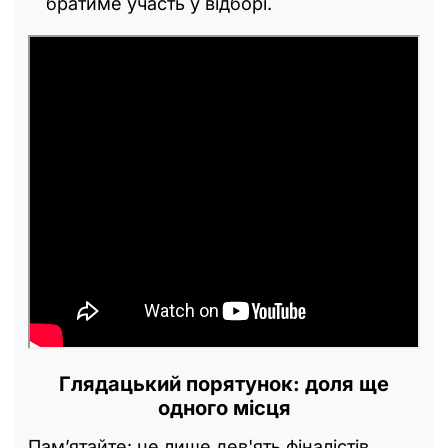
братиме участь у відборі.
Глядацький порятунок: доля ще
одного місця
Пам’ятайте: це лише дев'ять фіналістів.