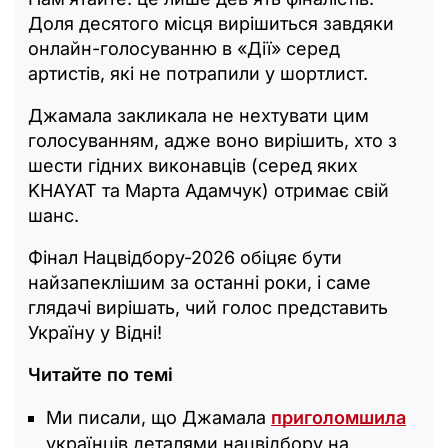
Доля десятого місця вирішиться завдяки
онлайн-голосуванню в «Дії» серед
артистів, які не потрапили у шортлист.
Джамала закликала не нехтувати цим
голосуванням, адже воно вирішить, хто з
шести гідних виконавців (серед яких
KHAYAT та Марта Адамчук) отримає свій
шанс.
Фінал Нацвідбору-2026 обіцяє бути
найзапеклішим за останні роки, і саме
глядачі вирішать, чий голос представить
Україну у Відні!
Читайте по темі
Ми писали, що Джамала
приголомшила
українців деталями нацвідбору на