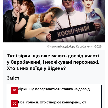
Фіналісти Нацвідбору Євробачення-2026
Тут і зірки, що вже мають досвід участі
у Євробаченні, і неочікувані персонажі.
Хто з них поїде у Відень?
Зміст
Зірки, що повертаються: ставка на досвід
01
Нові голоси: хто створює конкуренцію?
02