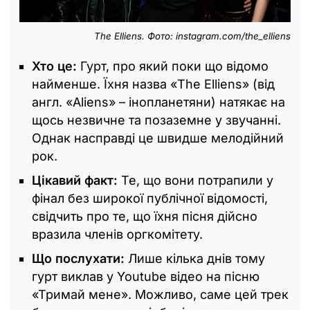
The Elliens. Фото: instagram.com/the_elliens
Хто це:
Гурт, про який поки що відомо
найменше. Їхня назва «The Elliens» (від
англ. «Aliens» – інопланетяни) натякає на
щось незвичне та позаземне у звучанні.
Однак насправді це швидше мелодійний
рок.
Цікавий факт:
Те, що вони потрапили у
фінал без широкої публічної відомості,
свідчить про те, що їхня пісня дійсно
вразила членів оргкомітету.
Що послухати:
Лише кілька днів тому
гурт виклав у Youtube відео на пісню
«Тримай мене». Можливо, саме цей трек