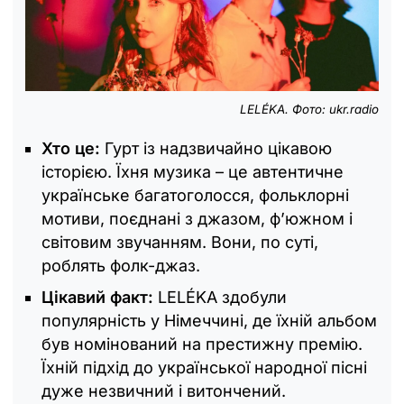
LELÉKA. Фото: ukr.radio
Хто це:
Гурт із надзвичайно цікавою
історією. Їхня музика – це автентичне
українське багатоголосся, фольклорні
мотиви, поєднані з джазом, ф’южном і
світовим звучанням. Вони, по суті,
роблять фолк-джаз.
Цікавий факт:
LELÉKA здобули
популярність у Німеччині, де їхній альбом
був номінований на престижну премію.
Їхній підхід до української народної пісні
дуже незвичний і витончений.