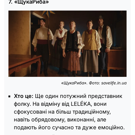
7. «ЩукаРиба»
«ЩукаРиба». Фото: savelife.in.ua
Хто це:
Ще один потужний представник
фолку. На відміну від LELÉKA, вони
сфокусовані на більш традиційному,
навіть обрядовому, виконанні, але
подають його сучасно та дуже емоційно.