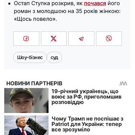
Остап Ступка розкрив, як
почався
його
роман з молодшою на 35 років жінкою:
«Щось повело‎».
Шоу-бізнес
суд