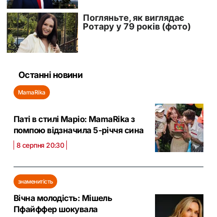
Останні новини
MamaRika
Паті в стилі Маріо: MamaRika з
помпою відзначила 5-річчя сина
8 серпня 20:30
знаменитість
Вічна молодість: Мішель
Пфайффер шокувала