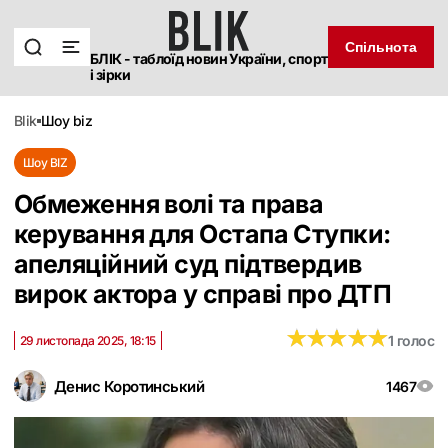
Спільнота
БЛІК - таблоїд новин України, спорт
і зірки
blik
шоу biz
Шоу BIZ
Обмеження волі та права
керування для Остапа Ступки:
апеляційний суд підтвердив
вирок актора у справі про ДТП
★
★
★
★
★
★
★
★
★
★
1 голос
29 листопада 2025, 18:15
Денис Коротинський
1467