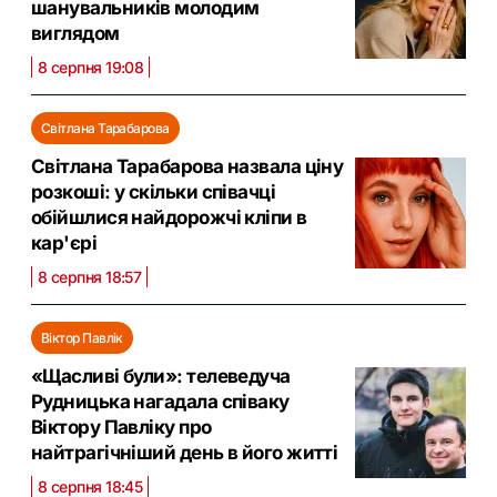
шанувальників молодим
виглядом
8 серпня 19:08
Світлана Тарабарова
Світлана Тарабарова назвала ціну
розкоші: у скільки співачці
обійшлися найдорожчі кліпи в
кар'єрі
8 серпня 18:57
Віктор Павлік
«Щасливі були»: телеведуча
Рудницька нагадала співаку
Віктору Павліку про
найтрагічніший день в його житті
8 серпня 18:45