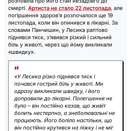
розповіла про його стан незадовго до
смерті.
Артиста не стало 22 листопада
, але
погіршення здоров’я розпочалося ще 19
листопада, коли він опинився в лікарні. За
словами Панчишин, у Лесика раптово
піднявся тиск, з’явився різкий і сильний
біль у животі, через що йому викликали
«швидку».
«У Лесика різко піднявся тиск і
почався гострий біль у животі. Ми
одразу викликали швидку, і його
доправили до лікарні. Полегшення не
було – він постійно казав, що живіт
болить нестерпно, а знеболювальні не
працюють. Його боліло настільки, що
він постійно крутився на ліжку і не міг