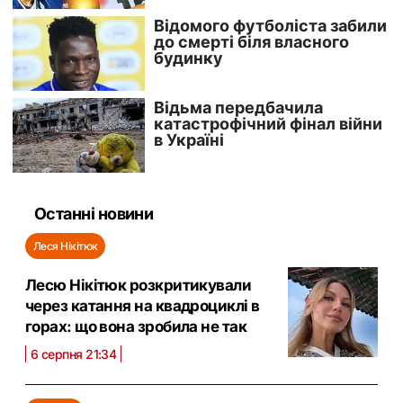
Останні новини
Леся Нікітюк
Лесю Нікітюк розкритикували
через катання на квадроциклі в
горах: що вона зробила не так
6 серпня 21:34