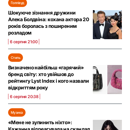
Голлівуд
Шокуюче зізнання дружини
Алека Болдвіна: кохана актора 20
років боролась з поширеним
розладом
6 серпня 21:00
Стиль
Визначено найбільш «гарячий»
бренд світу: хто увійшов до
рейтингу Lyst Index і кого назвали
відкриттям року
6 серпня 20:38
Музика
«Мене не зупинить ніхто»:
Кажанна відреагувала на скандал