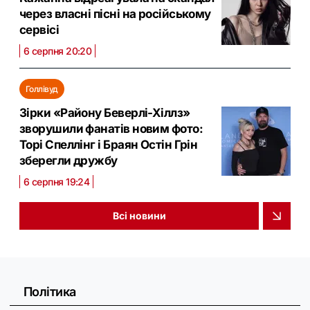
через власні пісні на російському
сервісі
6 серпня 20:20
Голлівуд
Зірки «Району Беверлі-Хіллз»
зворушили фанатів новим фото:
Торі Спеллінг і Браян Остін Грін
зберегли дружбу
6 серпня 19:24
Всі новини
Політика