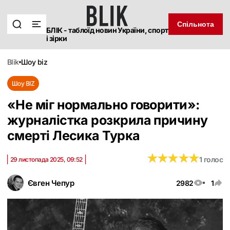
Спільнота
БЛІК - таблоїд новин України, спорт
і зірки
blik
шоу biz
Шоу BIZ
«‎Не міг нормально говорити»:
журналістка розкрила причину
смерті Лесика Турка
★
★
★
★
★
★
★
★
★
★
1 голос
29 листопада 2025, 09:52
Євген Чепур
2982
1