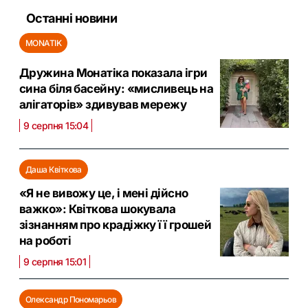
Останні новини
MONATIK
Дружина Монатіка показала ігри
сина біля басейну: «мисливець на
алігаторів» здивував мережу
9 серпня 15:04
Даша Квіткова
«Я не вивожу це, і мені дійсно
важко»: Квіткова шокувала
зізнанням про крадіжку її грошей
на роботі
9 серпня 15:01
Олександр Пономарьов