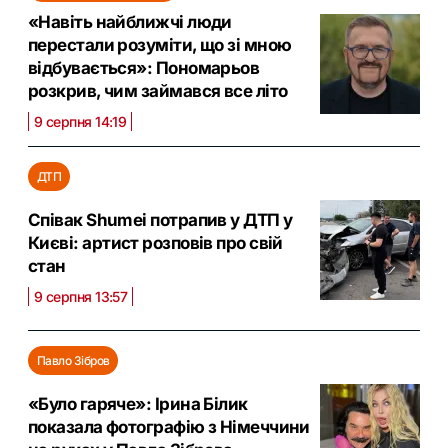
«Навіть найближчі люди
перестали розуміти, що зі мною
відбувається»: Пономарьов
розкрив, чим займався все літо
9 серпня 14:19
ДТП
Співак Shumei потрапив у ДТП у
Києві: артист розповів про свій
стан
9 серпня 13:57
Павло Зібров
«Було гаряче»: Ірина Білик
показала фотографію з Німеччини