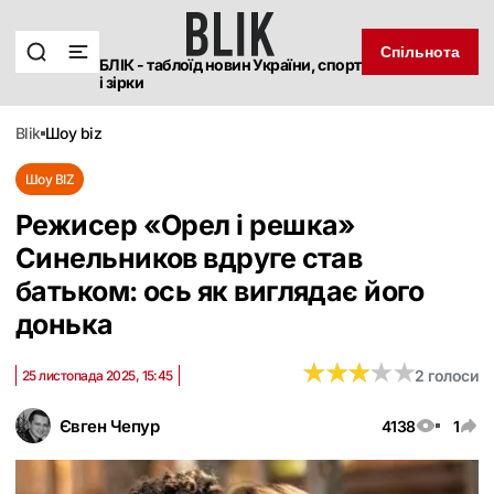
Спільнота
БЛІК - таблоїд новин України, спорт
і зірки
blik
шоу biz
Шоу BIZ
Режисер «‎Орел і решка»
Синельников вдруге став
батьком: ось як виглядає його
донька
★
★
★
★
★
★
★
★
★
★
2 голоси
25 листопада 2025, 15:45
Євген Чепур
4138
1