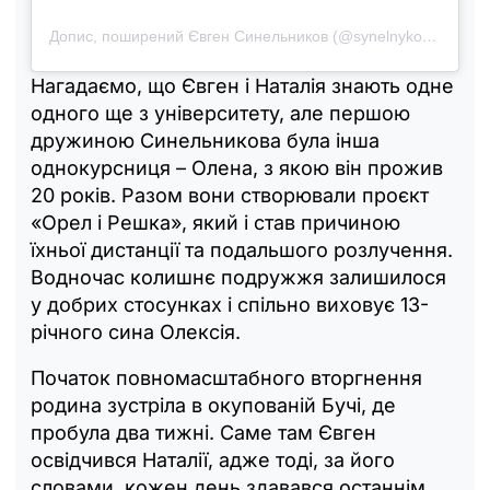
Допис, поширений Євген Синельников (@synelnykov_yevgen)
Нагадаємо, що Євген і Наталія знають одне
одного ще з університету, але першою
дружиною Синельникова була інша
однокурсниця – Олена, з якою він прожив
20 років. Разом вони створювали проєкт
«Орел і Решка», який і став причиною
їхньої дистанції та подальшого розлучення.
Водночас колишнє подружжя залишилося
у добрих стосунках і спільно виховує 13-
річного сина Олексія.
Початок повномасштабного вторгнення
родина зустріла в окупованій Бучі, де
пробула два тижні. Саме там Євген
освідчився Наталії, адже тоді, за його
словами, кожен день здавався останнім.