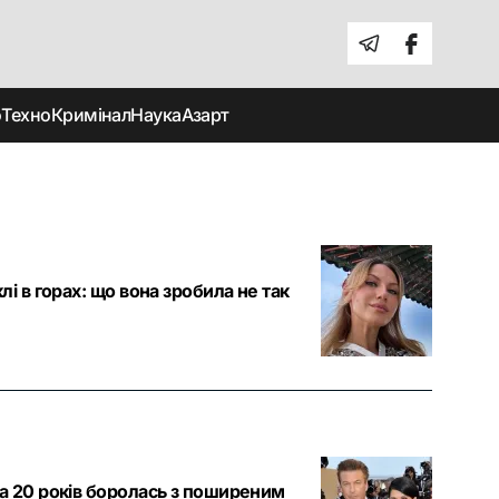
о
Техно
Кримінал
Наука
Азарт
і в горах: що вона зробила не так
а 20 років боролась з поширеним