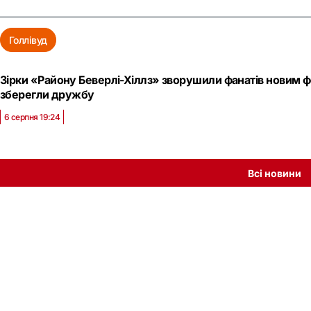
Голлівуд
Зірки «Району Беверлі-Хіллз» зворушили фанатів новим фот
зберегли дружбу
6 серпня 19:24
Всі новини