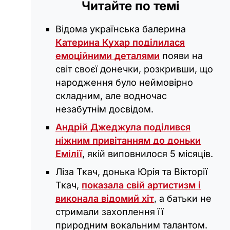
Читайте по темі
Відома українська балерина
Катерина Кухар поділилася
емоційними деталями
появи на
світ своєї донечки, розкривши, що
народження було неймовірно
складним, але водночас
незабутнім досвідом.
Андрій Джеджула поділився
ніжним привітанням до доньки
Емілії
, якій виповнилося 5 місяців.
Ліза Ткач, донька Юрія та Вікторії
Ткач,
показала свій артистизм і
виконала відомий хіт
, а батьки не
стримали захоплення її
природним вокальним талантом.