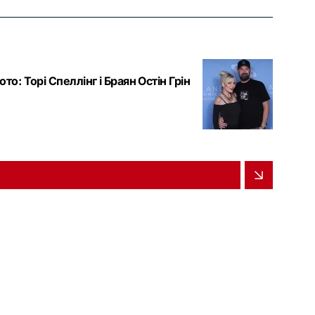
о: Торі Спеллінг і Браян Остін Грін