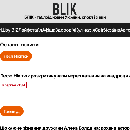
БЛІК - таблоїд новин України, спорт і зірки
т
Шоу BIZ
Лайфстайл
Афіша
Здоров'я
Кулінарія
Світ
Україна
Авт
Останні новини
Леся Нікітюк
Лесю Нікітюк розкритикували через катання на квадроцикл
6 серпня 21:34
Голлівуд
Шокуюче зізнання дружини Алека Болдвіна: кохана актор