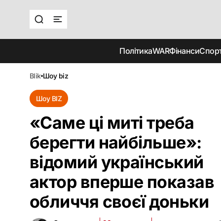
Політика
WAR
Фінанси
Спор
blik
шоу biz
Шоу BIZ
«Саме ці миті треба
берегти найбільше‎»:
відомий український
актор вперше показав
обличчя своєї доньки