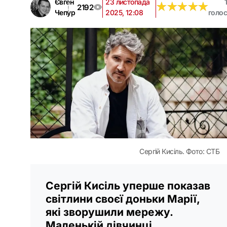
Євген
23 листопада
1
★
★
★
★
★
★
★
★
★
★
2192
Чепур
2025, 12:08
голос
Сергій Кисіль. Фото: СТБ
Сергій Кисіль уперше показав
світлини своєї доньки Марії,
які зворушили мережу.
Маленькій дівчинці