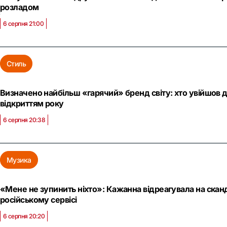
розладом
6 серпня 21:00
Стиль
Визначено найбільш «гарячий» бренд світу: хто увійшов до
відкриттям року
6 серпня 20:38
Музика
«Мене не зупинить ніхто»: Кажанна відреагувала на сканда
російському сервісі
6 серпня 20:20