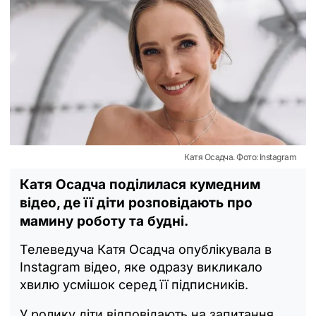
Катя Осадча. Фото: Instagram
Катя Осадча поділилася кумедним
відео, де її діти розповідають про
мамину роботу та будні.
Телеведуча Катя Осадча опублікувала в
Instagram відео, яке одразу викликало
хвилю усмішок серед її підписників.
У ролику діти відповідають на запитання