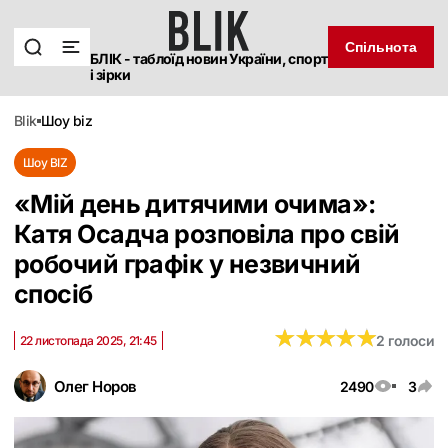
Спільнота
БЛІК - таблоїд новин України, спорт
і зірки
blik
шоу biz
Шоу BIZ
«Мій день дитячими очима»:
Катя Осадча розповіла про свій
робочий графік у незвичний
спосіб
★
★
★
★
★
★
★
★
★
★
2 голоси
22 листопада 2025, 21:45
Олег Норов
2490
3