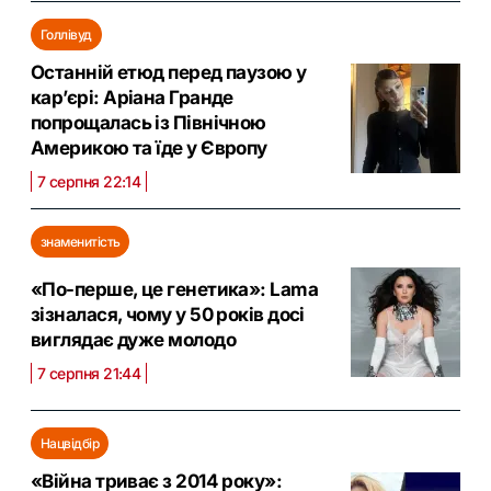
Голлівуд
Останній етюд перед паузою у
кар’єрі: Аріана Гранде
попрощалась із Північною
Америкою та їде у Європу
7 серпня 22:14
знаменитість
«По-перше, це генетика»: Lama
зізналася, чому у 50 років досі
виглядає дуже молодо
7 серпня 21:44
Нацвідбір
«Війна триває з 2014 року»: