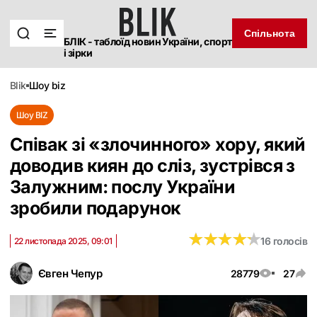
Спільнота
БЛІК - таблоїд новин України, спорт
і зірки
blik
шоу biz
Шоу BIZ
Співак зі «‎злочинного» хору, який
доводив киян до сліз, зустрівся з
Залужним: послу України
зробили подарунок
★
★
★
★
★
★
★
★
★
★
16 голосів
22 листопада 2025, 09:01
Євген Чепур
28779
27