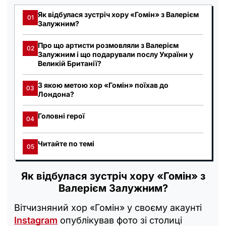
Як відбулася зустріч хору «Гомін» з Валерієм
01
Залужним?
Про що артисти розмовляли з Валерієм
02
Залужним і що подарували послу України у
Великій Британії?
З якою метою хор «Гомін» поїхав до
03
Лондона?
Головні герої
04
Читайте по темі
05
Як відбулася зустріч хору «Гомін» з
Валерієм Залужним?
Вітчизняний хор «Гомін» у своєму акаунті
Instagram
опублікував фото зі столиці