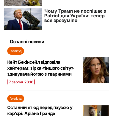
Останні новини
Голлівуд
Кейт Бекінсейл відповіла
хейтерам: зірка «Іншого світу»
здивувала йогою з тваринами
7 серпня 23:16
Голлівуд
Останній етюд перед паузою у
кар’єрі: Аріана Гранде