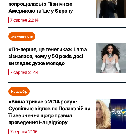
попрощалась із Північною
Америкою та їде у Європу
7 серпня 22:14
знаменитість
«По-перше, це генетика»: Lama
зізналася, чому у 50 років досі
виглядає дуже молодо
7 серпня 21:44
Нацвідбір
«Війна триває з 2014 року»:
Суспільне відповіло Поляковій на
її звернення щодо правил
проведення Нацвідбору
7 серпня 21:16