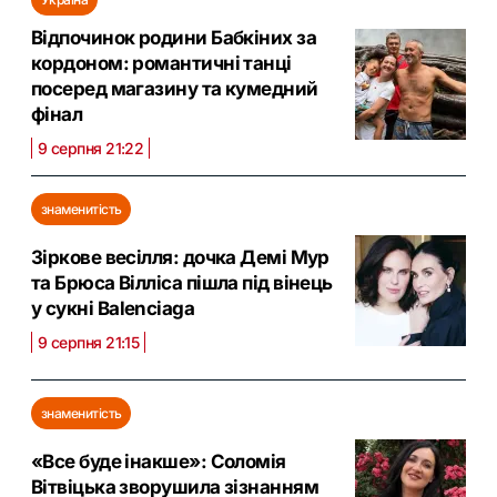
Відпочинок родини Бабкіних за
кордоном: романтичні танці
посеред магазину та кумедний
фінал
9 серпня 21:22
знаменитість
Зіркове весілля: дочка Демі Мур
та Брюса Вілліса пішла під вінець
у сукні Balenciaga
9 серпня 21:15
знаменитість
«Все буде інакше»: Соломія
Вітвіцька зворушила зізнанням