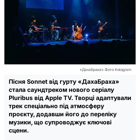
«ДахаБраха». Фото: Instagram
Пісня Sonnet від гурту «ДахаБраха»
стала саундтреком нового серіалу
Pluribus від Apple TV. Творці адаптували
трек спеціально під атмосферу
проєкту, додавши його до переліку
музики, що супроводжує ключові
сцени.