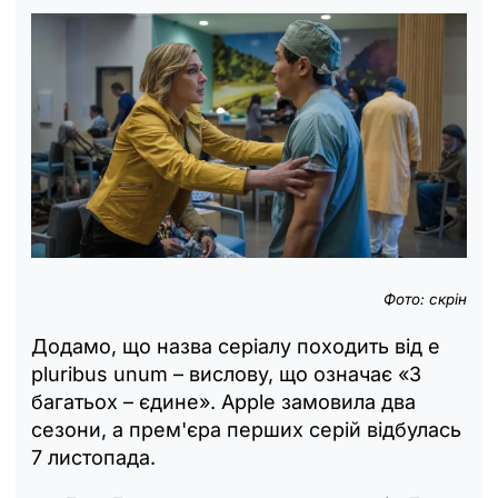
Фото: скрін
Додамо, що назва серіалу походить від e
pluribus unum – вислову, що означає «З
багатьох – єдине». Apple замовила два
сезони, а прем'єра перших серій відбулась
7 листопада.