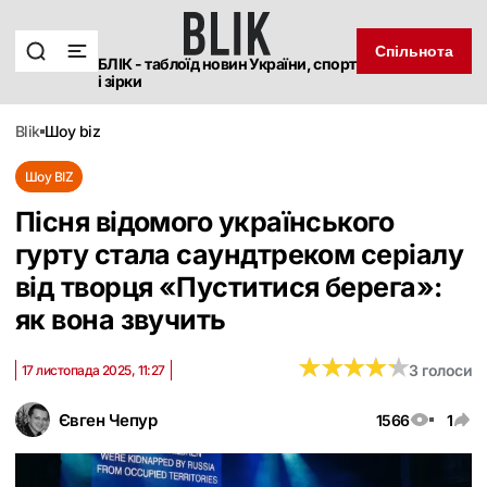
Спільнота
БЛІК - таблоїд новин України, спорт
і зірки
blik
шоу biz
Шоу BIZ
Пісня відомого українського
гурту стала саундтреком серіалу
від творця «Пуститися берега‎»:
як вона звучить
★
★
★
★
★
★
★
★
★
★
3 голоси
17 листопада 2025, 11:27
Євген Чепур
1566
1