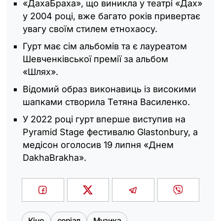
«ДахаБраха», що виникла у театрі «Дах»
у 2004 році, вже багато років привертає
увагу своїм стилем етнохаосу.
Гурт має сім альбомів та є лауреатом
Шевченківської премії за альбом
«Шлях».
Відомий образ виконавиць із високими
шапками створила Тетяна Василенко.
У 2022 році гурт вперше виступив на
Pyramid Stage фестивалю Glastonbury, а
медісон оголосив 19 липня «Днем
DakhaBrakha».
Кіно
серіал
Музика