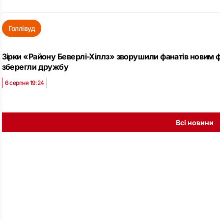
Голлівуд
Зірки «Району Беверлі-Хіллз» зворушили фанатів новим фот
зберегли дружбу
6 серпня 19:24
Всі новини