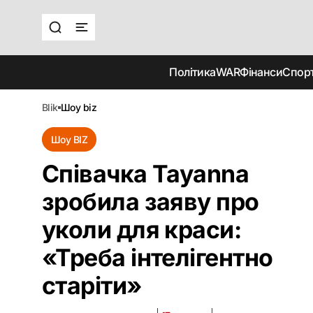
Політика
WAR
Фінанси
Спор
blik
шоу biz
Шоу BIZ
Співачка Tayanna
зробила заяву про
уколи для краси:
«Треба інтелігентно
старіти»