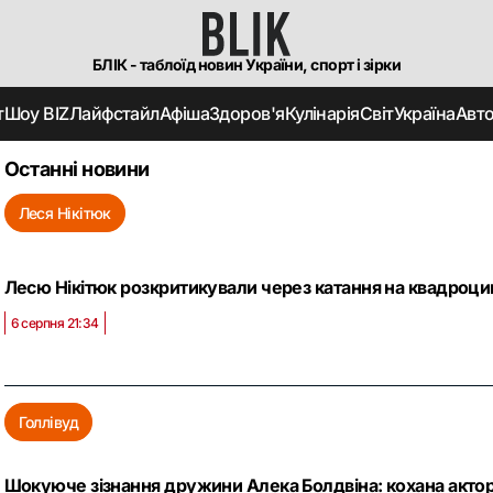
БЛІК - таблоїд новин України, спорт і зірки
т
Шоу BIZ
Лайфстайл
Афіша
Здоров'я
Кулінарія
Світ
Україна
Авт
Останні новини
Леся Нікітюк
Лесю Нікітюк розкритикували через катання на квадроцикл
6 серпня 21:34
Голлівуд
Шокуюче зізнання дружини Алека Болдвіна: кохана актор