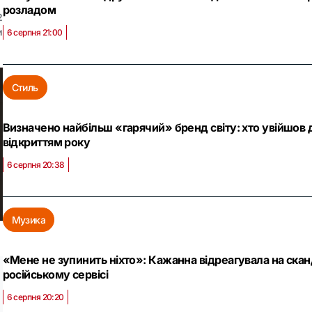
розладом
2
и
6 серпня 21:00
Стиль
Визначено найбільш «гарячий» бренд світу: хто увійшов до
відкриттям року
6 серпня 20:38
Музика
«Мене не зупинить ніхто»: Кажанна відреагувала на сканд
російському сервісі
6 серпня 20:20