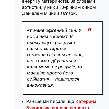
енергії у материнстві. За словами
артистки, у них з 13-річним сином
Даніелем міцний зв’язок.
«У мене офігенний син. У
нас з ним є конект. В
цьому віці якраз дуже
сильно «штирять»
гормони і він сам не знає,
що з ним відбувається. І
коли мама це розуміє, то
моє діло просто його
обіймати», – поділилася
виконавиця.
Раніше ми писали, що
Катерина
Бужинська вперше відверто