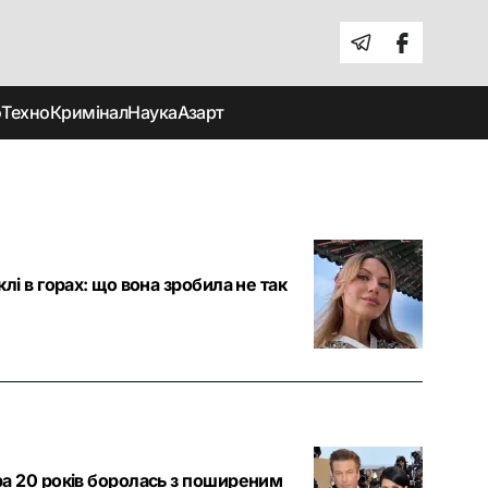
о
Техно
Кримінал
Наука
Азарт
і в горах: що вона зробила не так
а 20 років боролась з поширеним