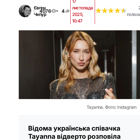
17
Євген
листопада
★
★
★
★
★
★
★
★
★
★
4076
4
Чепур
2025,
голос
10:47
Tayanna. Фото: Instagram
Відома українська співачка
Tayanna відверто розповіла