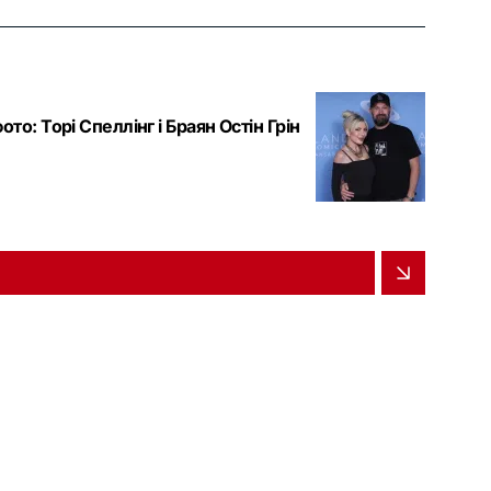
о: Торі Спеллінг і Браян Остін Грін