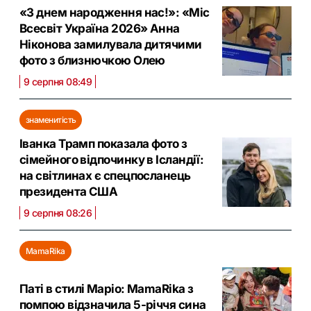
«З днем народження нас!»: «Міс
Всесвіт Україна 2026» Анна
Ніконова замилувала дитячими
фото з близнючкою Олею
9 серпня 08:49
знаменитість
Іванка Трамп показала фото з
сімейного відпочинку в Ісландії:
на світлинах є спецпосланець
президента США
9 серпня 08:26
MamaRika
Паті в стилі Маріо: MamaRika з
помпою відзначила 5-річчя сина