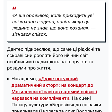
«А ще обожнюю, коли приходить уві
сні кохана людина, навіть якщо ця
людина не знає, що вона кохана», —
зізнався співак.
Дантес підкреслює, що саме ці рідкісні та
яскраві сни роблять його нічний світ
особливим і надихають на творчість та
роздуми про життя.
Нагадаємо,
«Дуже потужний
драматичний актор»: на концерт до
Могилевської завітав відомий співак і
нарвався на компліменти.
На сцені
Палацу культури «Березіль» до співачки
приєднався її колега та друг Володимир