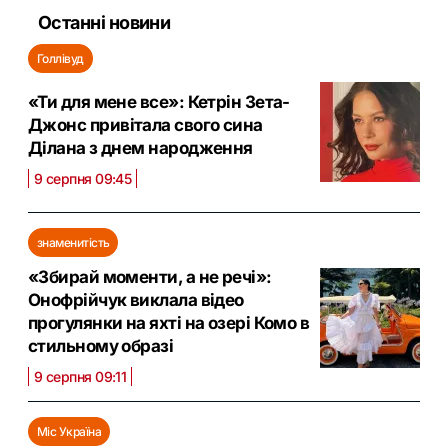
Останні новини
Голлівуд
«Ти для мене все»: Кетрін Зета-
Джонс привітала свого сина
Ділана з днем народження
9 серпня 09:45
знаменитість
«Збирай моменти, а не речі»:
Онофрійчук виклала відео
прогулянки на яхті на озері Комо в
стильному образі
9 серпня 09:11
Міс Україна