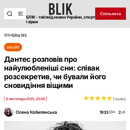
Спільнота
БЛІК - таблоїд новин України, спорт
і зірки
blik
шоу biz
Шоу BIZ
Дантес розповів про
найулюбленіші сни: співак
розсекретив, чи бували його
сновидіння віщими
★
★
★
★
★
★
★
★
★
★
1 голос
8 листопада 2025, 20:06
Олена Кобилянська
1933
2