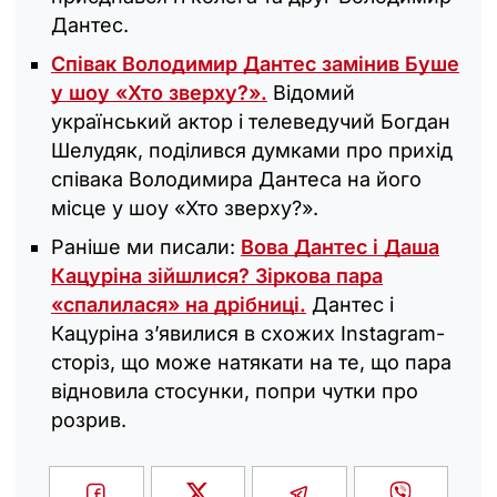
Дантес.
Співак Володимир Дантес замінив Буше
у шоу «‎Хто зверху?».
Відомий
український актор і телеведучий Богдан
Шелудяк, поділився думками про прихід
співака Володимира Дантеса на його
місце у шоу «‎Хто зверху?».
Раніше ми писали:
Вова Дантес і Даша
Кацуріна зійшлися? Зіркова пара
«‎спалилася» на дрібниці.
Дантес і
Кацуріна з’явилися в схожих Instagram-
сторіз, що може натякати на те, що пара
відновила стосунки, попри чутки про
розрив.