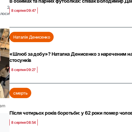
В обіймах та парних футболках: співак Володимир Да
2
8 серпня 09:47
олоси
Наталія Денисенко
«Шлюб за добу»? Наталка Денисенко з нареченим на
стосунків
8 серпня 09:27
смерть
ram
Після чотирьох років боротьби: у 62 роки помер чоло
8 серпня 08:54