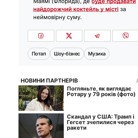
Маямі (Флорида), де
буде продавати
найдорожчий коктейль у місті
за
неймовірну суму.
Потап
Шоу-бізнес
Музика