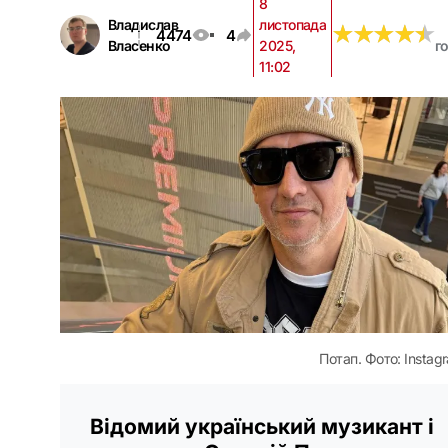
8
Владислав
листопада
★
★
★
★
★
★
★
★
★
★
4474
4
Власенко
2025,
г
11:02
Потап. Фото: Instag
Відомий український музикант і