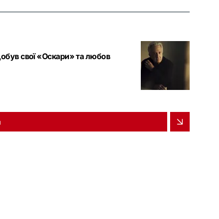
добув свої «Оскари» та любов
и