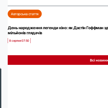
Авторська стаття
День народження легенди кіно: як Дастін Гоффман з
мільйонів глядачів
8 серпня 07:50
Всі новин