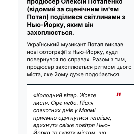
продюсер Олексій Потапенко
(відомий за сценічним ім'ям
Потап) поділився світлинами з
Нью-Йорку, яким він
захоплюється.
Український музикант
Потап
виклав
нові фотографії з Нью-Йорку, куди
повернувся по справах. Разом з тим,
продюсер захоплюється ритмом цього
міста, яке йому дуже подобається.
«Холодний вітер. Жовте
листя. Сіре небо. Після
спекотних днів у Маямі
приємно одягнутися тепліше,
вдихнути свіже повітря Нью-
Йорка та гуляти містом, що