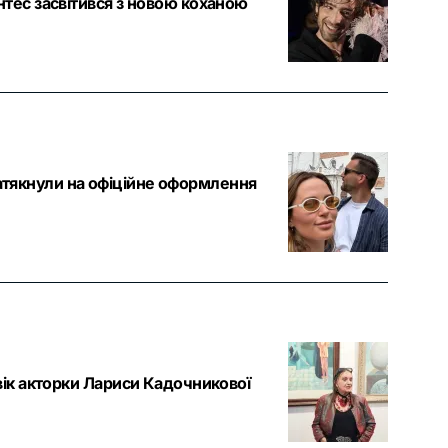
нтес засвітився з новою коханою
тякнули на офіційне оформлення
вік акторки Лариси Кадочникової