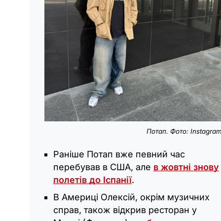
Потап. Фото: Instagra
Раніше Потап вже певний час
перебував в США, але
в жовтні знову
полетів до Іспанії
.
В Америці Олексій, окрім музичних
справ, також відкрив ресторан у