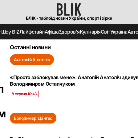
БЛІК - таблоїд новин України, спорт і зірки
т
Шоу BIZ
Лайфстайл
Афіша
Здоров'я
Кулінарія
Світ
Україна
Авт
Останні новини
Анатолій Анатоліч
«Просто заблокував мене»: Анатолій Анатоліч здивув
Володимиром Остапчуком
п
8 серпня 10:43
ам
Володимир Дантес