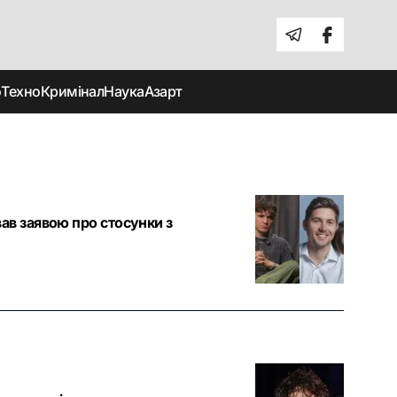
о
Техно
Кримінал
Наука
Азарт
ав заявою про стосунки з