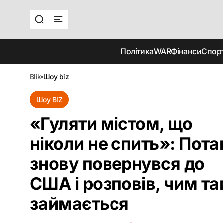
Політика
WAR
Фінанси
Спор
blik
шоу biz
Шоу BIZ
«Гуляти містом, що
ніколи не спить»: Пота
знову повернувся до
США і розповів, чим т
займається