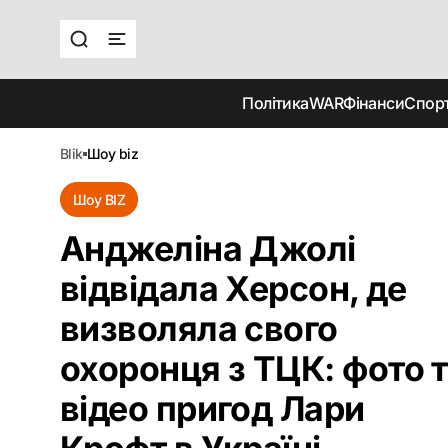
Політика
WAR
Фінанси
Спор
blik
шоу biz
Шоу BIZ
Анджеліна Джолі
відвідала Херсон, де
визволяла свого
охоронця з ТЦК: фото 
відео пригод Лари