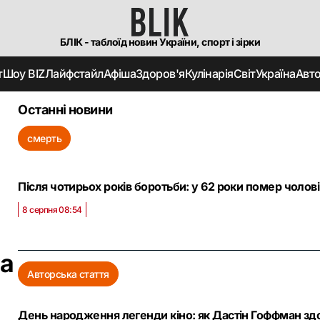
БЛІК - таблоїд новин України, спорт і зірки
т
Шоу BIZ
Лайфстайл
Афіша
Здоров'я
Кулінарія
Світ
Україна
Авт
Останні новини
смерть
Після чотирьох років боротьби: у 62 роки помер чолов
8 серпня 08:54
та
Авторська стаття
День народження легенди кіно: як Дастін Гоффман зд