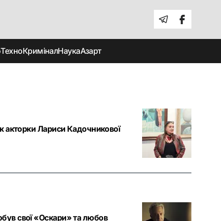
о
Техно
Кримінал
Наука
Азарт
ік акторки Лариси Кадочникової
обув свої «Оскари» та любов