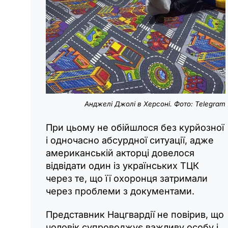
Анджелі Джолі в Херсоні. Фото: Telegram
При цьому не обійшлося без курйозної
і одночасно абсурдної ситуації, адже
американській акторці довелося
відвідати один із українських ТЦК
через те, що її охоронця затримали
через проблеми з документами.
Представник Нацгвардії не повірив, що
чоловік супроводжує важливу особу і