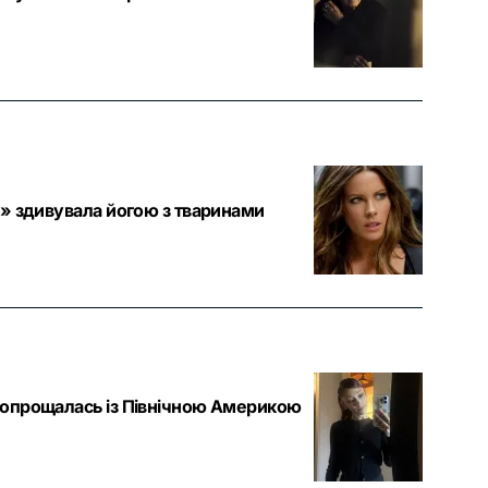
ту» здивувала йогою з тваринами
 попрощалась із Північною Америкою