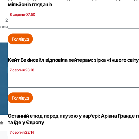
мільйонів глядачів
8 серпня 07:50
2
лоси
Голлівуд
Кейт Бекінсейл відповіла хейтерам: зірка «Іншого сві
7 серпня 23:16
Голлівуд
Останній етюд перед паузою у кар’єрі: Аріана Гранде
та їде у Європу
ir
7 серпня 22:14