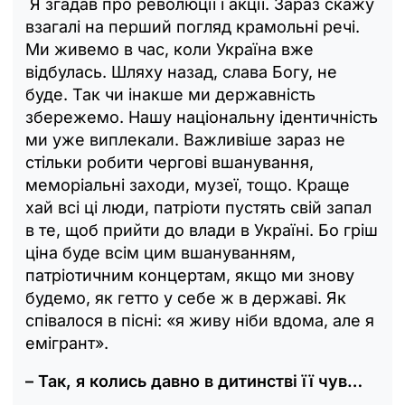
Я згадав про революції і акції. Зараз скажу
взагалі на перший погляд крамольні речі.
Ми живемо в час, коли Україна вже
відбулась. Шляху назад, слава Богу, не
буде. Так чи інакше ми державність
збережемо. Нашу національну ідентичність
ми уже виплекали. Важливіше зараз не
стільки робити чергові вшанування,
меморіальні заходи, музеї, тощо. Краще
хай всі ці люди, патріоти пустять свій запал
в те, щоб прийти до влади в Україні. Бо гріш
ціна буде всім цим вшануванням,
патріотичним концертам, якщо ми знову
будемо, як гетто у себе ж в державі. Як
співалося в пісні: «я живу ніби вдома, але я
емігрант».
– Так, я колись давно в дитинстві її чув…