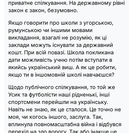
приватне спілкування. На державному рівні
закон є закон, безумовно.
Якщо говорити про школи з угорською,
румунською чи іншими мовами
викладання, взагалі не розумію, як ці
заклади можуть існувати за державний
кошт. При всій повазі. Школа покликана
дати можливість учню потім вступати в
якийсь український виш. А як це робити,
якщо ти в іншомовній школі навчаєшся?
Щодо публічного спілкування, то той же
Усик та футболісти наші рідненькі, інші
спортсмени перейшли на українську.
Навіть не знаю, як це сталося. Це точно не
моя, чи когось іншого, заслуга. Так,
вплинула повномасштабна війна і відбувся
перехід на зло ворогу. Так або інакше це