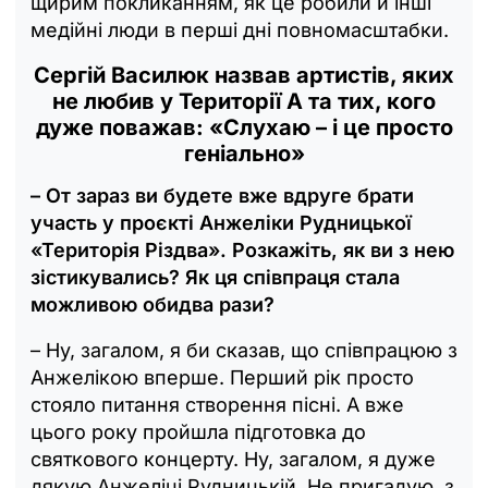
щирим покликанням, як це робили й інші
медійні люди в перші дні повномасштабки.
Сергій Василюк назвав артистів, яких
не любив у Території А та тих, кого
дуже поважав: «Слухаю – і це просто
геніально»
– От зараз ви будете вже вдруге брати
участь у проєкті Анжеліки Рудницької
«Територія Різдва». Розкажіть, як ви з нею
зістикувались? Як ця співпраця стала
можливою обидва рази?
– Ну, загалом, я би сказав, що співпрацюю з
Анжелікою вперше. Перший рік просто
стояло питання створення пісні. А вже
цього року пройшла підготовка до
святкового концерту. Ну, загалом, я дуже
дякую Анжеліці Рудницькій. Не пригадую, з