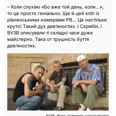
– Коли слухаю «Бо вже той день, коли…»,
то це просто геніально. Ще й цей кліп із
рівненськими номерами РВ… Це настільки
круто! Такий дух дев’яностих. І Скрябін, і
ВУЗВ описували ті складні часи дуже
майстерно. Така от трушність буття
дев’яностих.
ВУЗВ. Фото: іnstagram.com/realpotap