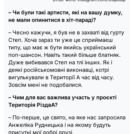
– Чи були такі артисти, які на вашу думку,
не мали опинитися в хіт-параді?
– Чесно кажучи, я був не в захваті від гурту
Степ. Хоча зараз ти уже це сприймаєш
типу, що має ж бути якийсь український
поп-шансон. Навіть такий більше блатняк.
Дуже вибивався Степ на тлі інших. Як і
деякі російськомовні виконавці, котрі
вигулькували в Території А час від часу.
Зовсім мені не подобалися.
– Чим для вас важлива участь у проєкті
Територія РіздвА?
– По-перше, це свято, на яке нас запросила
Анжеліка Рудницька і на якому будуть
присутні мої добрі друзі.