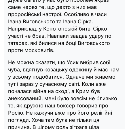
саме через те, що дехто з них мав
проросійські настрої. Особливо в часи
Івана Виговського та Івана Сірка.
Наприклад, у Конотопській битві Сірко
участі не брав. Навпаки завдав удару по
татарах, які билися на боці Виговського
проти московитів.
Не можна сказати, що Усик вибрив собі
чуба, вдягнув козацьку одежину й має нам
у всьому подобатися. Одначе ми живемо
тут і зараз у сучасному світі. Коли вже
почалася війна на сході, а Крим був
анексований, мені було зовсім не близько
те, як дружно наш боксер говорив про
Росію. Не кажучи вже про його релігійні
погляди. Хоча там була не тільки ця
причина. В цілому роль зіграла ціла