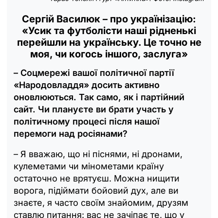
Сергій Василюк – про українізацію:
«Усик та футболісти наші рідненькі
перейшли на українську. Це точно не
моя, чи когось іншого, заслуга»
– Соцмережі вашої політичної партії
«Народовладдя» досить активно
оновлюються. Так само, як і партійний
сайт. Чи плануєте ви брати участь у
політичному процесі після нашої
перемоги над росіянами?
– Я вважаю, що ні піснями, ні дронами,
кулеметами чи мінометами країну
остаточно не врятуєш. Можна нищити
ворога, підіймати бойовий дух, але ви
знаєте, я часто своїм знайомим, друзям
ставлю питання: вас не зачіпає те, що у