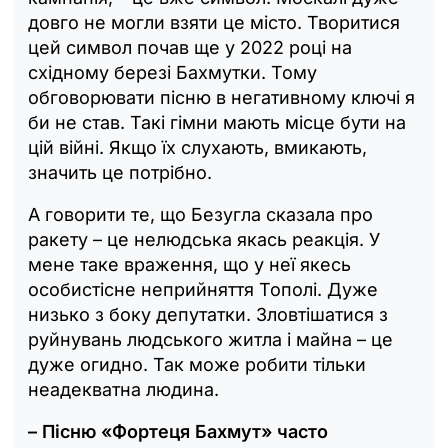
довго не могли взяти це місто. Творитися
цей символ почав ще у 2022 році на
східному березі Бахмутки. Тому
обговорювати пісню в негативному ключі я
би не став. Такі гімни мають місце бути на
цій війні. Якщо їх слухають, вмикають,
значить це потрібно.
А говорити те, що Безугла сказала про
ракету – це нелюдська якась реакція. У
мене таке враження, що у неї якесь
особистісне неприйняття Тополі. Дуже
низько з боку депутатки. Зловтішатися з
руйнувань людського житла і майна – це
дуже огидно. Так може робити тільки
неадекватна людина.
– Пісню «Фортеця Бахмут» часто