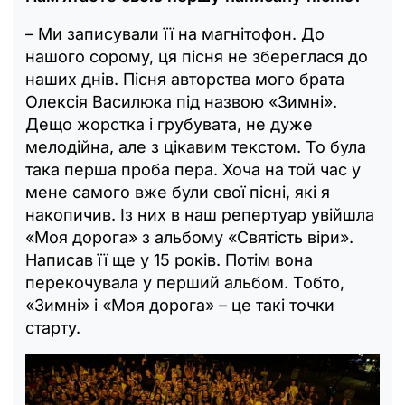
– Ми записували її на магнітофон. До
нашого сорому, ця пісня не збереглася до
наших днів. Пісня авторства мого брата
Олексія Василюка під назвою «Зимні».
Дещо жорстка і грубувата, не дуже
мелодійна, але з цікавим текстом. То була
така перша проба пера. Хоча на той час у
мене самого вже були свої пісні, які я
накопичив. Із них в наш репертуар увійшла
«Моя дорога» з альбому «Святість віри».
Написав її ще у 15 років. Потім вона
перекочувала у перший альбом. Тобто,
«Зимні» і «Моя дорога» – це такі точки
старту.