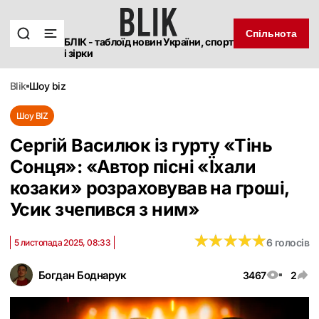
Спільнота
БЛІК - таблоїд новин України, спорт
і зірки
blik
шоу biz
Шоу BIZ
Сергій Василюк із гурту «Тінь
Сонця»: «Автор пісні «Їхали
козаки» розраховував на гроші,
Усик зчепився з ним»
★
★
★
★
★
★
★
★
★
★
6 голосів
5 листопада 2025, 08:33
Богдан Боднарук
3467
2