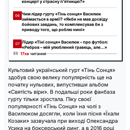
концерт у страсну п’ятницю?»
Чим лідер гурту «Тінь сонця» Василюк
06
займається в армії? «Якби не мав досвіду
бойових завдань, то комплексував би з
приводу того, що роблю нині»
Лідер «Тіні сонця» Василюк – про футбол:
07
«Ребров – мій улюблений гравець, але…»
17хв
читання
Культовий український гурт «Тінь Сонця»
здобув свою велику популярність ще на
початку нульових, випустивши альбом
«Святість віри». В подальші роки фанбаза
гурту тільки зростала. Піку своєї
популярності «Тінь Сонця» на чолі з
Василюком досягли, коли їхня пісня «Їхали
Козаки» зазвучала при виході Олександра
Усика на боксерський ринг, а в 2016 році