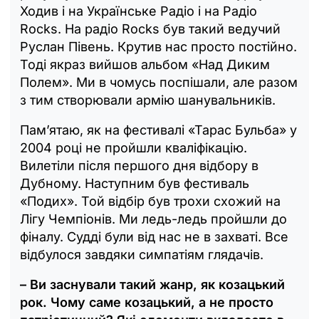
Ходив і на Українське Радіо і на Радіо
Rocks. На радіо Rocks був такий ведучий
Руслан Півень. Крутив нас просто постійно.
Тоді якраз вийшов альбом «Над Диким
Полем». Ми в чомусь поспішали, але разом
з тим створювали армію шанувальників.
Пам’ятаю, як на фестивалі «Тарас Бульба» у
2004 році не пройшли кваліфікацію.
Вилетіли після першого дня відбору в
Дубному. Наступним був фестиваль
«Подих». Той відбір був трохи схожий на
Лігу Чемпіонів. Ми ледь-ледь пройшли до
фіналу. Судді були від нас не в захваті. Все
відбулося завдяки симпатіям глядачів.
– Ви заснували такий жанр, як козацький
рок. Чому саме козацький, а не просто