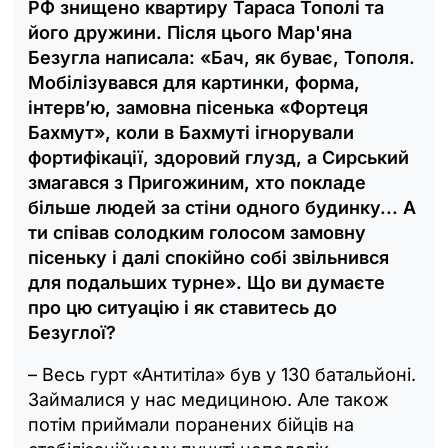
РФ знищено квартиру Тараса Тополі та
його дружини. Після цього Мар'яна
Безугла написала: «Бач, як буває, Тополя.
Мобілізувався для картинки, форма,
інтерв’ю, замовна пісенька «Фортеця
Бахмут», коли в Бахмуті ігнорували
фортифікації, здоровий глузд, а Сирський
змагався з Пригожиним, хто покладе
більше людей за стіни одного будинку... А
ти співав солодким голосом замовну
пісеньку і далі спокійно собі звільнився
для подальших турне». Що ви думаєте
про цю ситуацію і як ставитесь до
Безуглої?
– Весь гурт «Антитіла» був у 130 батальйоні.
Займалися у нас медициною. Але також
потім приймали поранених бійців на