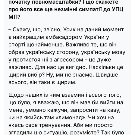
початку повномасштабки? І що скажете
про його все ще незмінні симпатії до УПЦ
МП?
– Скажу, що, звісно, Усик на даний момент
є найкращим амбасадором України у
спорті щонайменше. Важливо те, що він
обрав українську сторону, українську мову
у протистоянні з агресором – це дуже
важливо. Для нас це вигідно. Наскільки це
щирий вибір? Ну, ми не знаємо. Швидше
всього, він таки є щирим.
Щодо наших із ним взаємин і всього того,
що було, я вважаю, що він мав би вийти на
мене, умовно кажучи, запросити на каву,
чи на якийсь там «лимонад». Чи хоч на
якесь своє тренування. Аби ми просто
згладили цю ситуацію, розумієте? Так було