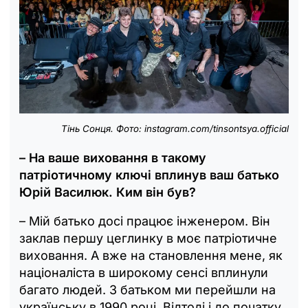
Тінь Сонця. Фото: instagram.com/tinsontsya.official
– На ваше виховання в такому
патріотичному ключі вплинув ваш батько
Юрій Василюк. Ким він був?
– Мій батько досі працює інженером. Він
заклав першу цеглинку в моє патріотичне
виховання. А вже на становлення мене, як
націоналіста в широкому сенсі вплинули
багато людей. З батьком ми перейшли на
українську в 1990 році. Відтоді і до початку