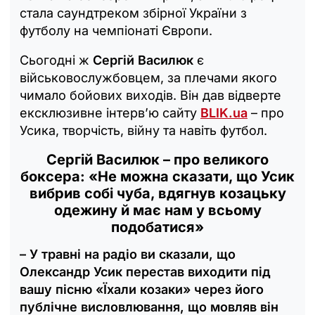
стала саундтреком збірної України з
футболу на чемпіонаті Європи.
Сьогодні ж
Сергій Василюк
є
військовослужбовцем, за плечами якого
чимало бойових виходів. Він дав відверте
ексклюзивне інтерв’ю сайту
BLIK.ua
– про
Усика, творчість, війну та навіть футбол.
Сергій Василюк – про великого
боксера: «Не можна сказати, що Усик
вибрив собі чуба, вдягнув козацьку
одежину й має нам у всьому
подобатися»
– У травні на радіо ви сказали, що
Олександр Усик перестав виходити під
вашу пісню «Їхали козаки» через його
публічне висловлювання, що мовляв він