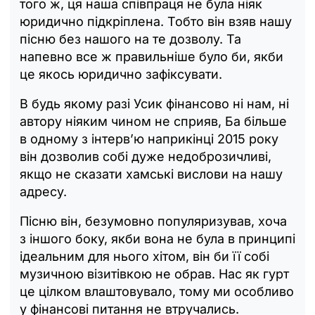
того ж, ця наша співпраця не була ніяк
юридично підкріплена. Тобто він взяв нашу
пісню без нашого на те дозволу. Та
напевно все ж правильніше було би, якби
це якось юридично зафіксувати.
В будь якому разі Усик фінансово ні нам, ні
автору ніяким чином не сприяв, Ба більше
в одному з інтерв’ю наприкінці 2015 року
він дозволив собі дуже недоброзичливі,
якщо не сказати хамські вислови на нашу
адресу.
Пісню він, безумовно популяризував, хоча
з іншого боку, якби вона не була в принципі
ідеальним для нього хітом, він би її собі
музичною візитівкою не обрав. Нас як гурт
це цілком влаштовувало, тому ми особливо
у фінансові питання не втручались.