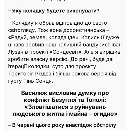
– Яку колядку будете виконувати?
– Колядку я обрав відповідно до свого
світогляду. Тож вона дохристиянська –
«Радуй, земле, коляда їде». Колись її дуже
цікаво зробив наш колишній бандурист Іван
Лузан в проєкті «Сонцесвіт». Але я вирішив
зробити власну версію. До речі, буде дві
ітерації колядки: суто для проєкту
Територія Різдва і більш рокова версія від
гурту Тінь Сонця.
Василюк висловив думку про
конфлікт Безуглої та Тополі:
«Зловтішатися з руйнувань
людського житла і майна – огидно»
– В червні цього року внаслідок обстрілу