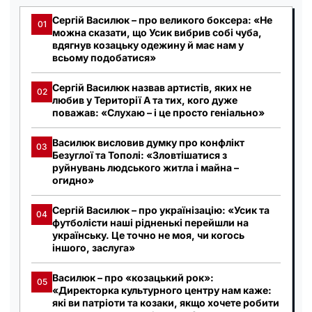
Сергій Василюк – про великого боксера: «Не
01
можна сказати, що Усик вибрив собі чуба,
вдягнув козацьку одежину й має нам у
всьому подобатися»
Сергій Василюк назвав артистів, яких не
02
любив у Території А та тих, кого дуже
поважав: «Слухаю – і це просто геніально»
Василюк висловив думку про конфлікт
03
Безуглої та Тополі: «Зловтішатися з
руйнувань людського житла і майна –
огидно»
Сергій Василюк – про українізацію: «Усик та
04
футболісти наші рідненькі перейшли на
українську. Це точно не моя, чи когось
іншого, заслуга»
Василюк – про «козацький рок»:
05
«Директорка культурного центру нам каже:
які ви патріоти та козаки, якщо хочете робити