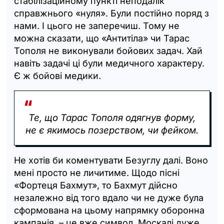
стабілізаційному пункті неподалік
справжнього «нуля». Були постійно поряд з
нами. І цього не заперечиш. Тому не
можна сказати, що «Антитіла» чи Тарас
Тополя не виконували бойових задач. Хай
навіть задачі ці були медичного характеру.
Є ж бойові медики.
Те, що Тарас Тополя одягнув форму,
не є якимось позерством, чи фейком.
Не хотів би коментувати Безуглу далі. Воно
мені просто не личитиме. Щодо пісні
«Фортеця Бахмут», то Бахмут дійсно
незалежно від того вдало чи не дуже була
сформована на цьому напрямку оборонна
кампанія, – це вже символ. Москалі дуже