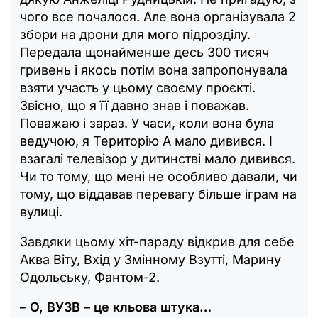
чого все почалося. Але вона організувала 2
збори на дрони для мого підрозділу.
Передала щонайменше десь 300 тисяч
гривень і якось потім вона запропонувала
взяти участь у цьому своєму проєкті.
Звісно, що я її давно знав і поважав.
Поважаю і зараз. У часи, коли вона була
ведучою, я Територію А мало дивився. І
взагалі телевізор у дитинстві мало дивився.
Чи то тому, що мені не особливо давали, чи
тому, що віддавав перевагу більше іграм на
вулиці.
Завдяки цьому хіт-параду відкрив для себе
Аква Віту, Вхід у Змінному Взутті, Марину
Одольську, Фантом-2.
– О, ВУЗВ – це кльова штука…