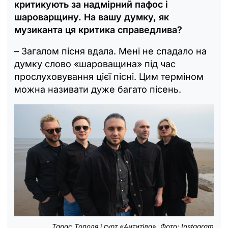
критикують за надмірний пафос і
шароварщину. На вашу думку, як
музиканта ця критика справедлива?
– Загалом пісня вдала. Мені не спадало на
думку слово «шароващина» під час
прослуховування цієї пісні. Цим терміном
можна називати дуже багато пісень.
Тарас Тополя і гурт «Антитіла». Фото: Instagram