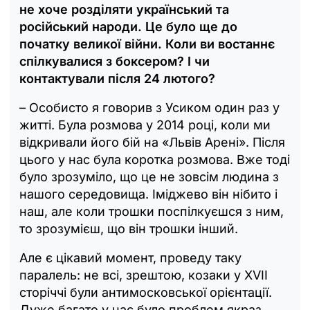
не хоче розділяти український та
російський народи. Це було ще до
початку великої війни. Коли ви востаннє
спілкувалися з боксером? І чи
контактували після 24 лютого?
– Особисто я говорив з Усиком один раз у
житті. Була розмова у 2014 році, коли ми
відкривали його бій на «Львів Арені». Після
цього у нас була коротка розмова. Вже тоді
було зрозуміло, що це не зовсім людина з
нашого середовища. Іміджево він нібито і
наш, але коли трошки поспілкуєшся з ним,
то зрозумієш, що він трошки інший.
Але є цікавий момент, проведу таку
паралель: не всі, зрештою, козаки у XVII
сторіччі були антимосковської орієнтації.
Дуже багато у нас було проблем якраз