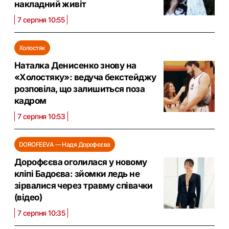
накладний живіт
7 серпня 10:55
Холостяк
Наталка Денисенко знову на
«Холостяку»: ведуча бекстейджу
розповіла, що залишиться поза
кадром
7 серпня 10:53
DOROFEEVA — Надя Дорофєєва
Дорофєєва оголилася у новому
кліпі Бадоєва: зйомки ледь не
зірвалися через травму співачки
(відео)
7 серпня 10:35