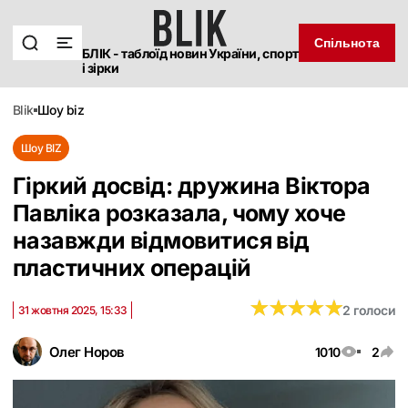
Спільнота
БЛІК - таблоїд новин України, спорт
і зірки
blik
шоу biz
Шоу BIZ
Гіркий досвід: дружина Віктора
Павліка розказала, чому хоче
назавжди відмовитися від
пластичних операцій
★
★
★
★
★
★
★
★
★
★
2 голоси
31 жовтня 2025, 15:33
Олег Норов
1010
2