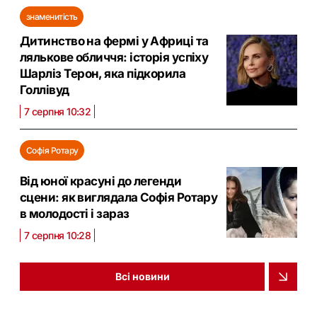
знаменитість
Дитинство на фермі у Африці та
лялькове обличчя: історія успіху
Шарліз Терон, яка підкорила
Голлівуд
7 серпня 10:32
Софія Ротару
Від юної красуні до легенди
сцени: як виглядала Софія Ротару
в молодості і зараз
7 серпня 10:28
Всі новини