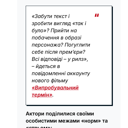
«Забути текст і
зробити вигляд «так і
було»? Прийти на
побачення в образі
персонажа? Погуглити
себе після прем’єри?
Всі відповіді – у рилз»,
– йдеться в
повідомленні аккаунту
нового фільму
«Випробувальний
термін»
.
Актори поділилися своїми
особистими межами «норм» та
«стрьом»: