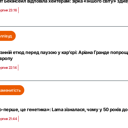
т Бекінсейл відповіла хейтерам: зірка «Іншого світу» зди
ерпня 23:16
оллівуд
анній етюд перед паузою у кар’єрі: Аріана Гранде попрощ
Європу
ерпня 22:14
наменитість
-перше, це генетика»: Lama зізналася, чому у 50 років д
ерпня 21:44