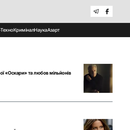
о
Техно
Кримінал
Наука
Азарт
ої «Оскари» та любов мільйонів