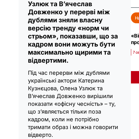
Узлюк та В’ячеслав
Довженко у перерві між
Н
дублями зняли власну
версію тренду «норм чи
стрьом», показавши, що за
«Ві
пр
кадром вони можуть бути
максимально щирими та
7 с
відвертими.
Під час перерви між дублями
українські актори Катерина
Кузнєцова, Олена Узлюк та
В’ячеслав Довженко вирішили
показати «офісну чесність» – ту,
що з’являється тільки поза
кадром, коли не потрібно
тримати образ і можна говорити
відверто.