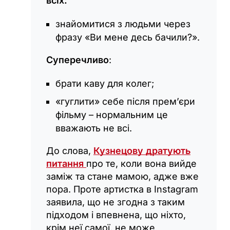
всіх:
знайомитися з людьми через
фразу «Ви мене десь бачили?».
Суперечливо
:
брати каву для колег;
«гуглити» себе після прем’єри
фільму – нормальним це
вважають не всі.
До слова,
Кузнецову дратують
питання
про те, коли вона вийде
заміж та стане мамою, адже вже
пора. Проте артистка в Instagram
заявила, що не згодна з таким
підходом і впевнена, що ніхто,
крім неї самої, не може