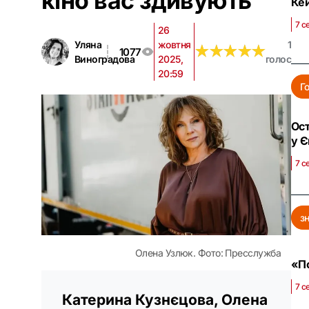
кіно вас здивують
Кей
7 с
26
Уляна
жовтня
1
★
★
★
★
★
★
★
★
★
★
1077
Виноградова
2025,
голос
20:59
Г
Ост
у 
7 с
з
Олена Узлюк. Фото: Пресслужба
«По
7 с
Катерина Кузнєцова, Олена