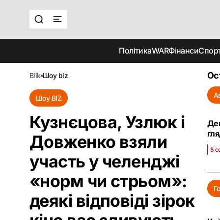
Політика
WAR
Фінанси
Спор
Ос
blik
шоу biz
А
Шоу BIZ
Кузнєцова, Узлюк і
Ден
гля
Довженко взяли
8 с
участь у челенджі
«норм чи стрьом»:
Г
деякі відповіді зірок