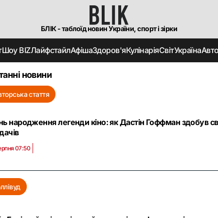
БЛІК - таблоїд новин України, спорт і зірки
т
Шоу BIZ
Лайфстайл
Афіша
Здоров'я
Кулінарія
Світ
Україна
Авт
танні новини
вторська стаття
ь народження легенди кіно: як Дастін Гоффман здобув св
дачів
ерпня 07:50
оллівуд