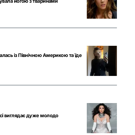
вувала йогою з тваринами
алась із Північною Америкою та їде
осі виглядає дуже молодо