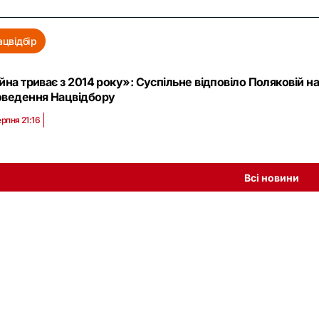
ацвідбір
йна триває з 2014 року»: Суспільне відповіло Поляковій н
оведення Нацвідбору
ерпня 21:16
Всі новини