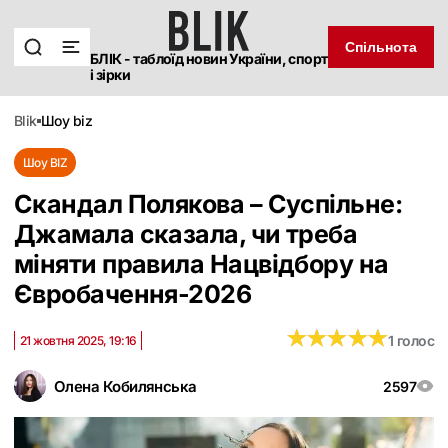
Спільнота
БЛІК - таблоїд новин України, спорт
і зірки
blik
шоу biz
Шоу BIZ
Скандал Полякова – Суспільне:
Джамала сказала, чи треба
міняти правила Нацвідбору на
Євробачення-2026
★
★
★
★
★
★
★
★
★
★
1 голос
21 жовтня 2025, 19:16
Олена Кобилянська
2597