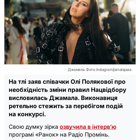
Джамала. Фото: Instagram/jamalajaaa
На тлі заяв співачки Олі Полякової про
необхідність зміни правил Нацвідбору
висловилась Джамала. Виконавиця
ретельно стежить за перебігом подій
на конкурсі.
Свою думку зірка
озвучила в інтервʼю
програмі «Ранок» на Радіо Промінь.