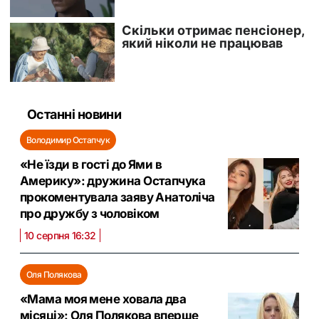
Останні новини
Володимир Остапчук
«Не їзди в гості до Ями в
Америку»: дружина Остапчука
прокоментувала заяву Анатоліча
про дружбу з чоловіком
10 серпня 16:32
Оля Полякова
«Мама моя мене ховала два
місяці»: Оля Полякова вперше