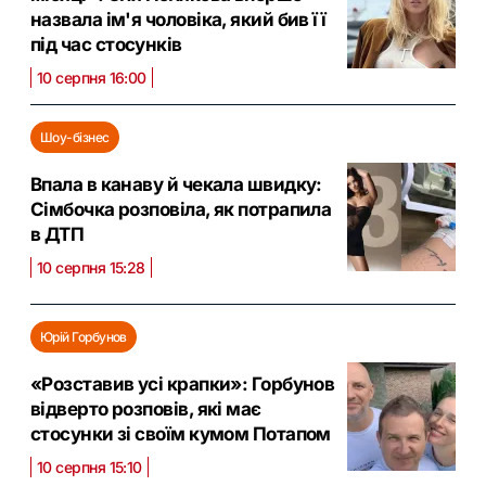
назвала ім'я чоловіка, який бив її
під час стосунків
10 серпня 16:00
Шоу-бізнес
Впала в канаву й чекала швидку:
Сімбочка розповіла, як потрапила
в ДТП
10 серпня 15:28
Юрій Горбунов
«Розставив усі крапки»: Горбунов
відверто розповів, які має
стосунки зі своїм кумом Потапом
10 серпня 15:10