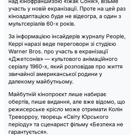
над кінофраншизою «Їжак Сонік», візьме
участь у новій екранізації. Проте на цей раз
кіноадаптацією буде не відеогра, а один з
мультсеріалів 60-х років.
За інформацією інсайдерів журналу People,
Керрі наразі веде переговори зі студією
Warner Bros. про участь в екранізації
«Джетсонів» — культового анімаційного
серіалу 1960-х, який розповідав про життя
звичайної американської родини у
далекому майбутньому.
Майбутній кінопроєкт лише набирає
обертів, пише видання, але вже відомо, що
режисерське крісло може отримати Колін
Треворроу, творець «Світу Юрського
періоду» та сценарист фільму «Безпека не
гарантується».