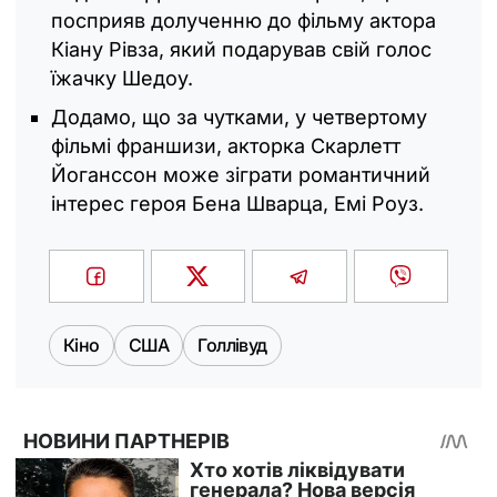
посприяв долученню до фільму актора
Кіану Рівза, який подарував свій голос
їжачку Шедоу.
Додамо, що за чутками, у четвертому
фільмі франшизи, акторка Скарлетт
Йоганссон може зіграти романтичний
інтерес героя Бена Шварца, Емі Роуз.
Кіно
США
Голлівуд