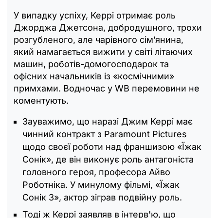
У випадку успіху, Керрі отримає роль
Джорджа Джетсона, добродушного, трохи
розгубленого, але чарівного сім’янина,
який намагається вижити у світі літаючих
машин, роботів-домогосподарок та
офісних начальників із «космічними»
примхами. Водночас у WB перемовини не
коментують.
Зауважимо, що наразі Джим Керрі має
чинний контракт з Paramount Pictures
щодо своєї роботи над франшизою «Їжак
Сонік», де він виконує роль антагоніста
головного героя, професора Айво
Роботніка. У минулому фільмі, «Їжак
Сонік 3», актор зіграв подвійну роль.
Тоді ж Керрі заявляв в інтерв'ю, що