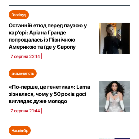
Голлівуд
Останній етюд перед паузою у
кар’єрі: Аріана Гранде
попрощалась із Північною
Америкою та їде у Європу
7 серпня 22:14
знаменитість
«По-перше, це генетика»: Lama
зізналася, чому у 50 років досі
виглядає дуже молодо
7 серпня 21:44
Нацвідбір