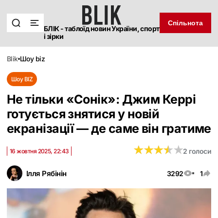
Спільнота
БЛІК - таблоїд новин України, спорт
і зірки
blik
шоу biz
Шоу BIZ
Не тільки «Сонік»: Джим Керрі
готується знятися у новій
екранізації — де саме він гратиме
★
★
★
★
★
★
★
★
★
★
2 голоси
16 жовтня 2025, 22:43
Ілля Рябінін
3292
1