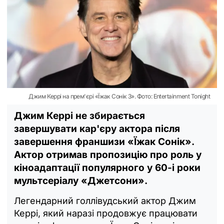
Джим Керрі на прем'єрі «Їжак Сонік 3». Фото: Entertainment Tonight
Джим Керрі не збирається
завершувати кар'єру актора після
завершення франшизи «Їжак Сонік».
Актор отримав пропозицію про роль у
кіноадаптації популярного у 60-і роки
мультсеріалу «Джетсони».
Легендарний голлівудський актор Джим
Керрі, який наразі продовжує працювати