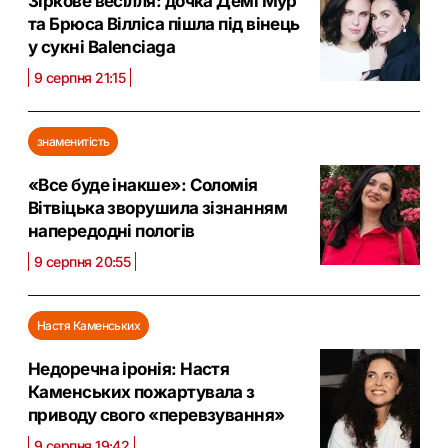
Зіркове весілля: дочка Демі Мур
та Брюса Вілліса пішла під вінець
у сукні Balenciaga
9 серпня 21:15
знаменитість
«Все буде інакше»: Соломія
Вітвіцька зворушила зізнанням
напередодні пологів
9 серпня 20:55
Настя Каменських
Недоречна іронія: Настя
Каменських пожартувала з
приводу свого «перевзування»
9 серпня 19:42