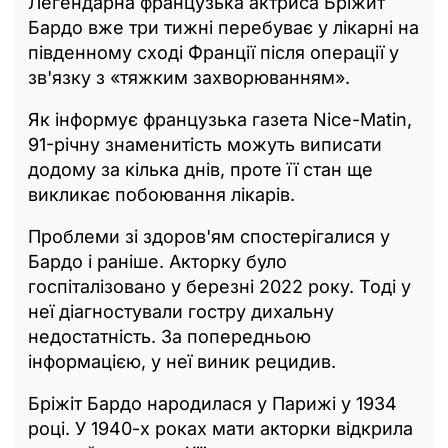
Легендарна французька актриса Бріжит
Бардо вже три тижні перебуває у лікарні на
південному сході Франції після операції у
зв'язку з «тяжким захворюванням».
Як інформує французька газета Nice-Matin,
91-річну знаменитість можуть виписати
додому за кілька днів, проте її стан ще
викликає побоювання лікарів.
Проблеми зі здоров'ям спостерігалися у
Бардо і раніше. Акторку було
госпіталізовано у березні 2022 року. Тоді у
неї діагностували гостру дихальну
недостатність. За попередньою
інформацією, у неї виник рецидив.
Бріжіт Бардо народилася у Парижі у 1934
році. У 1940-х роках мати акторки відкрила