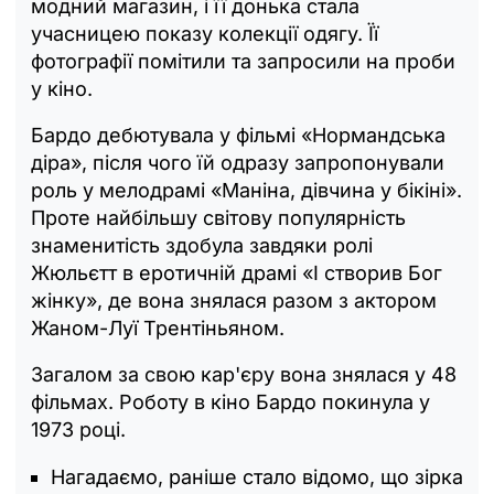
модний магазин, і її донька стала
учасницею показу колекції одягу. Її
фотографії помітили та запросили на проби
у кіно.
Бардо дебютувала у фільмі «Нормандська
діра», після чого їй одразу запропонували
роль у мелодрамі «Маніна, дівчина у бікіні».
Проте найбільшу світову популярність
знаменитість здобула завдяки ролі
Жюльєтт в еротичній драмі «І створив Бог
жінку», де вона знялася разом з актором
Жаном-Луї Трентіньяном.
Загалом за свою кар'єру вона знялася у 48
фільмах. Роботу в кіно Бардо покинула у
1973 році.
Нагадаємо, раніше стало відомо, що зірка