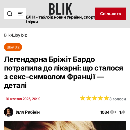
Спільнота
БЛІК - таблоїд новин України, спорт
і зірки
blik
шоу biz
Шоу BIZ
Легендарна Бріжіт Бардо
потрапила до лікарні: що сталося
з секс-символом Франції —
деталі
★
★
★
★
★
★
★
★
★
★
3 голоси
16 жовтня 2025, 20:19
Ілля Рябінін
1034
1