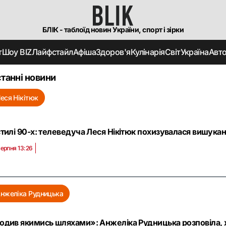
БЛІК - таблоїд новин України, спорт і зірки
т
Шоу BIZ
Лайфстайл
Афіша
Здоров'я
Кулінарія
Світ
Україна
Авт
танні новини
еся Нікітюк
стилі 90-х: телеведуча Леся Нікітюк похизувалася вишук
серпня 13:26
нжеліка Рудницька
одив якимись шляхами»: Анжеліка Рудницька розповіла, х