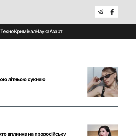
о
Техно
Кримінал
Наука
Азарт
аною літньою сукнею
то вплинув на проросійську