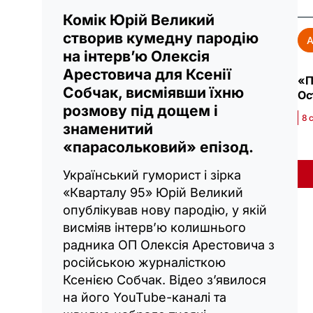
Комік Юрій Великий
створив кумедну пародію
А
на інтерв’ю Олексія
Арестовича для Ксенії
«П
Собчак, висміявши їхню
Ос
розмову під дощем і
8 
знаменитий
«парасольковий» епізод.
Український гуморист і зірка
«Кварталу 95» Юрій Великий
опублікував нову пародію, у якій
висміяв інтерв’ю колишнього
радника ОП Олексія Арестовича з
російською журналісткою
Ксенією Собчак. Відео з’явилося
на його YouTube-каналі та