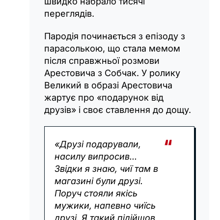
швидко набрало тисячі
переглядів.
Пародія починається з епізоду з
парасолькою, що стала мемом
після справжньої розмови
Арестовича з Собчак. У ролику
Великий в образі Арестовича
жартує про «подарунок від
друзів» і своє ставлення до дощу.
«Друзі подарували,
насилу випросив...
Звідки я знаю, чиї там в
магазині були друзі.
Поруч стояли якісь
мужики, напевно чиїсь
друзі. Я такий підійшов