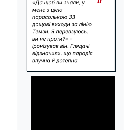
«Да щоб ви знали, у
мене з цією
парасолькою 33
дощові виходи за лінію
Темзи. Я перевзуюсь,
ви не проти?» –
іронізував він. Глядачі
відзначили, що пародія
влучна й дотепна.