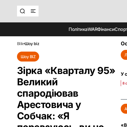
Політика
WAR
Фінанси
Спор
Ос
blik
шоу biz
Л
Шоу BIZ
Зірка «‎Кварталу 95»
У 
Великий
8 
спародіював
Арестовича у
А
Собчак: «Я
«В