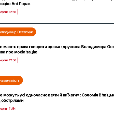
зицію Ані Лорак
серпня 12:56
олодимир Остапчук
е мають права говорити щось»: дружина Володимира Оста
яви про мобілізацію
серпня 12:56
наменитість
е можуть усі одночасно взяти й виїхати»: Соломія Вітвіцьк
д обстрілами
серпня 11:54