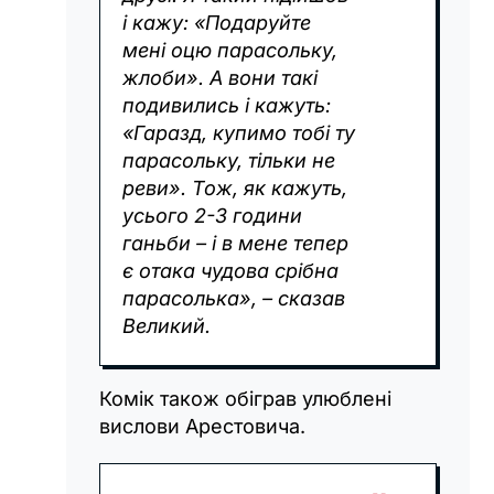
і кажу: «Подаруйте
мені оцю парасольку,
жлоби». А вони такі
подивились і кажуть:
«Гаразд, купимо тобі ту
парасольку, тільки не
реви». Тож, як кажуть,
усього 2-3 години
ганьби – і в мене тепер
є отака чудова срібна
парасолька», – сказав
Великий.
Комік також обіграв улюблені
вислови Арестовича.