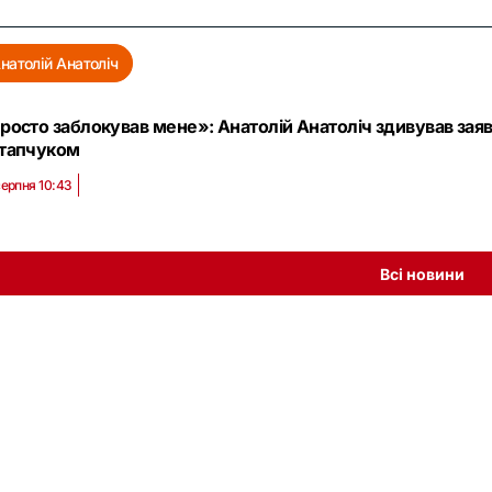
натолій Анатоліч
росто заблокував мене»: Анатолій Анатоліч здивував за
тапчуком
серпня 10:43
Всі новини