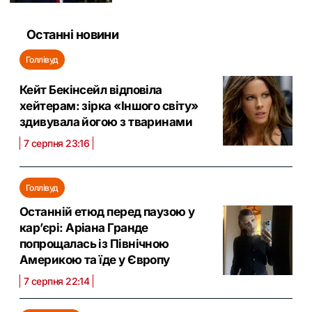
Останні новини
Голлівуд
Кейт Бекінсейл відповіла
хейтерам: зірка «Іншого світу»
здивувала йогою з тваринами
7 серпня 23:16
Голлівуд
Останній етюд перед паузою у
кар’єрі: Аріана Гранде
попрощалась із Північною
Америкою та їде у Європу
7 серпня 22:14