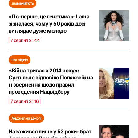
знаменитість
«По-перше, це генетика»: Lama
зізналася, чому у 50 років досі
виглядає дуже молодо
7 серпня 21:44
Нацвідбір
«Війна триває з 2014 року»:
Суспільне відповіло Поляковій на
її звернення щодо правил
проведення Нацвідбору
7 серпня 21:16
Анджеліна Джолі
Наважився лише у 53 роки: брат