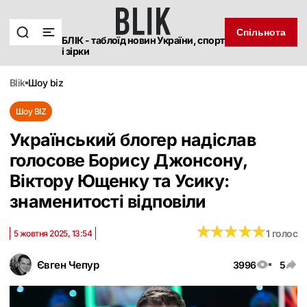
Спільнота
БЛІК - таблоїд новин України, спорт
і зірки
blik
шоу biz
Шоу BIZ
Український блогер надіслав
голосове Борису Джонсону,
Віктору Ющенку та Усику:
знаменитості відповіли
★
★
★
★
★
★
★
★
★
★
1 голос
5 жовтня 2025, 13:54
Євген Чепур
3996
5