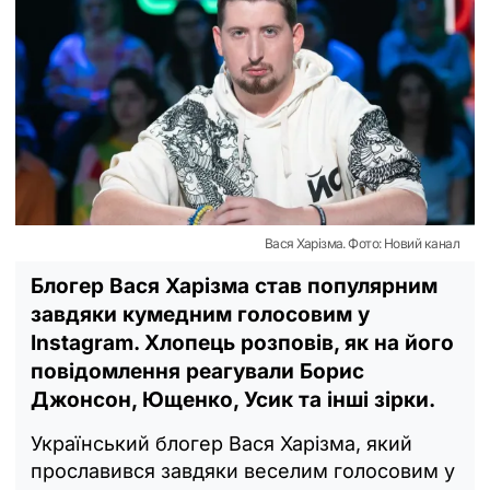
Вася Харізма. Фото: Новий канал
Блогер Вася Харізма став популярним
завдяки кумедним голосовим у
Instagram. Хлопець розповів, як на його
повідомлення реагували Борис
Джонсон, Ющенко, Усик та інші зірки.
Український блогер Вася Харізма, який
прославився завдяки веселим голосовим у