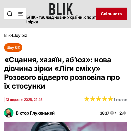
Спільнота
БЛІК - таблоїд новин України, спорт
і зірки
blik
шоу biz
Шоу BIZ
«Сцання, хазяїн, аб’юз»: нова
дівчина зірки «Ліги сміху»
Розового відверто розповіла про
їх стосунки
★
★
★
★
★
★
★
★
★
★
1 голос
13 вересня 2025, 22:45
Віктор Глухенький
3837
2