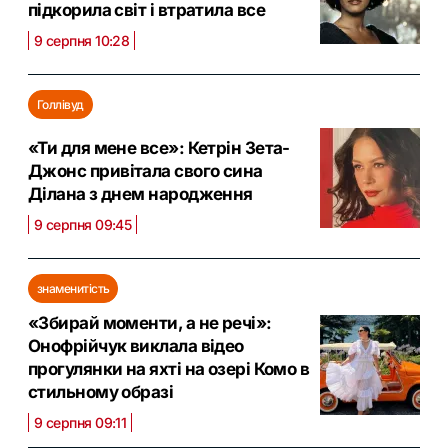
підкорила світ і втратила все
9 серпня 10:28
Голлівуд
«Ти для мене все»: Кетрін Зета-
Джонс привітала свого сина
Ділана з днем народження
9 серпня 09:45
знаменитість
«Збирай моменти, а не речі»:
Онофрійчук виклала відео
прогулянки на яхті на озері Комо в
стильному образі
9 серпня 09:11