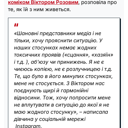
коміком Віктором Розовим
, розповіла про
те, як їй з ним живеться.
«Шановні представники медіа і не
тільки, хочу прояснити ситуацію. У
наших стосунках немає жодних
токсичних проявів («сцання», «хазяїн»
і т.д. ), аб'юзу чи принижень. Я не є
чиєюсь копією, не є розлучницею і т.д.
Те, що було в його минулих стосунках,
мене не стосується. З Віктором нас
поєднують щирі й гармонійні
відносини. Тож, хочу попросити мене
не вплутувати в ситуацію до якої я не
маю жодного стосунку», – написала
дівчина у соціальній мережі
Instagram.