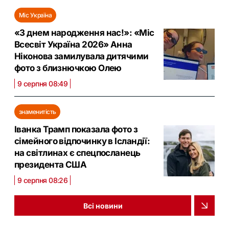
Міс Україна
«З днем народження нас!»: «Міс
Всесвіт Україна 2026» Анна
Ніконова замилувала дитячими
фото з близнючкою Олею
9 серпня 08:49
знаменитість
Іванка Трамп показала фото з
сімейного відпочинку в Ісландії:
на світлинах є спецпосланець
президента США
9 серпня 08:26
Всі новини