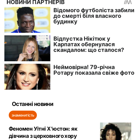
Останні новини
знаменитість
Феномен Уітні Х’юстон: як
дівчина з церковного хору