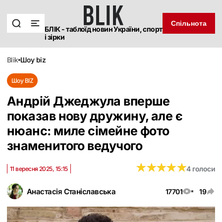
Спільнота
БЛІК - таблоїд новин України, спорт
і зірки
blik
шоу biz
Шоу BIZ
Андрій Джеджула вперше
показав нову дружину, але є
нюанс: миле сімейне фото
знаменитого ведучого
★
★
★
★
★
★
★
★
★
★
4 голоси
11 вересня 2025, 15:15
Анастасія Станіславська
17701
19