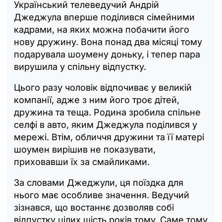
Український телеведучий Андрій
Джеджула вперше поділився сімейними
кадрами, на яких можна побачити його
нову дружину. Вона понад два місяці тому
подарувала шоумену доньку, і тепер пара
вирушила у спільну відпустку.
Цього разу чоловік відпочиває у великій
компанії, адже з ним його троє дітей,
дружина та теща. Родина зробила спільне
селфі в авто, яким Джеджула поділився у
мережі. Втім, обличчя дружини та її матері
шоумен вирішив не показувати,
приховавши їх за смайликами.
За словами Джеджули, ця поїздка для
нього має особливе значення. Ведучий
зізнався, що востаннє дозволяв собі
відпустку цілих шість років тому. Саме тому