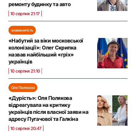
ремонту будинку та авто
10 серпня 21:17
знаменитість
«Набутий за віки московської
колонізації»: Олег Скрипка
назвав найбільший «гріх»
українців
10 серпня 21:10
Оля Полякова
«Дурість»: Оля Полякова
відреагувала на критику
українців після власної заяви на
адресу Пугачової та Галкіна
10 серпня 20:47