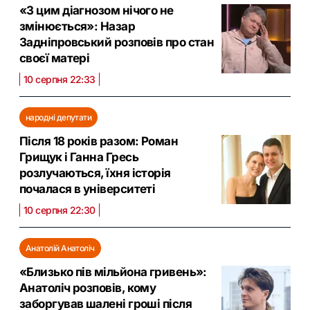
«З цим діагнозом нічого не
змінюється»: Назар
Задніпровський розповів про стан
своєї матері
10 серпня 22:33
народні депутати
Після 18 років разом: Роман
Грищук і Ганна Гресь
розлучаються, їхня історія
почалася в університеті
10 серпня 22:30
Анатолій Анатоліч
«Близько пів мільйона гривень»:
Анатоліч розповів, кому
заборгував шалені гроші після