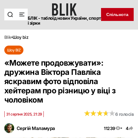
Спільнота
БЛІК - таблоїд новин України, спорт
і зірки
blik
шоу biz
Шоу BIZ
«Можете продовжувати»:
дружина Віктора Павліка
яскравим фото відповіла
хейтерам про різницю у віці з
чоловіком
★
★
★
★
★
★
★
★
★
★
6 голосів
31 серпня 2025, 21:29
Сергій Маламура
11239
4