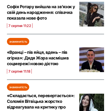
Софія Ротару вийшла на зв’язок у
свій день народження: співачка
показала нове фото
7 серпня 11:22
знаменитість
«Вранці – пів яйця, вдень – пів
огірка»: Дядя Жора насмішив
соцмережі новою дієтою
7 серпня 11:18
знаменитість
«Складається, перевертається»:
Соломія Вітвіцька жорстко
відреагувала на критику про