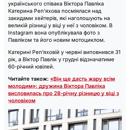
українського співака Віктора Павліка
Катерина Реп'яхова посміялася над
закидами хейтерів, які наголошують на
великій різниці у віці у неї з чоловіком. В
Instagram вона опублікувала фото з
Павліком та його новим мотоциклом.
Катерині Реп’яховій у червні виповнився 31
рік, а Віктор Павлік у грудні відзначатиме
60-річний ювілей.
Читайте також:
«Він ще дасть жару всім
молодим»: дружина Віктора Павліка
висловилась про 28-річну різницю у віці з
чоловіком