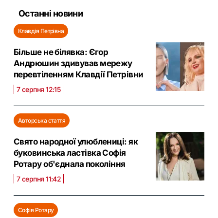
Останні новини
Клавдія Петрівна
Більше не білявка: Єгор
Андрюшин здивував мережу
перевтіленням Клавдії Петрівни
7 серпня 12:15
Авторська стаття
Свято народної улюблениці: як
буковинська ластівка Софія
Ротару об'єднала покоління
7 серпня 11:42
Софія Ротару