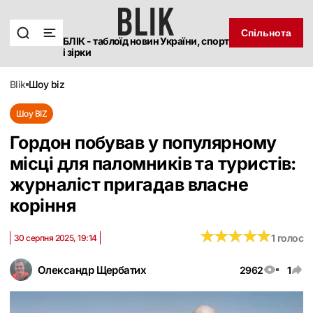
Спільнота
БЛІК - таблоїд новин України, спорт
і зірки
blik
шоу biz
Шоу BIZ
Гордон побував у популярному
місці для паломників та туристів:
журналіст пригадав власне
коріння
★
★
★
★
★
★
★
★
★
★
1 голос
30 серпня 2025, 19:14
Олександр Щербатих
2962
1