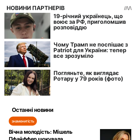
Останні новини
знаменитість
Вічна молодість: Мішель
Пфайффер шокувала