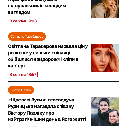
шанувальників молодим
виглядом
8 серпня 19:08
Світлана Тарабарова
Світлана Тарабарова назвала ціну
розкоші: у скільки співачці
обійшлися найдорожчі кліпи в
кар'єрі
8 серпня 18:57
Віктор Павлік
«Щасливі були»: телеведуча
Рудницька нагадала співаку
Віктору Павліку про
найтрагічніший день в його житті