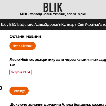
БЛІК - таблоїд новин України, спорт і зірки
т
Шоу BIZ
Лайфстайл
Афіша
Здоров'я
Кулінарія
Світ
Україна
Авт
Останні новини
Леся Нікітюк
Лесю Нікітюк розкритикували через катання на квадр
так
6 серпня 21:34
о
Голлівуд
Шокуюче зізнання дружини Алека Болдвіна: кохана а