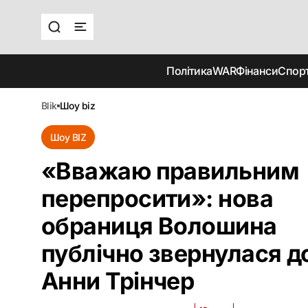
Політика
WAR
Фінанси
Спор
blik
шоу biz
Шоу BIZ
«Вважаю правильним
перепросити»: нова
обраниця Волошина
публічно звернулася д
Анни Трінчер