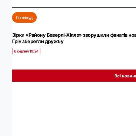
Голлівуд
Зірки «Району Беверлі-Хіллз» зворушили фанатів нови
Грін зберегли дружбу
6 серпня 19:24
о
Всі новин