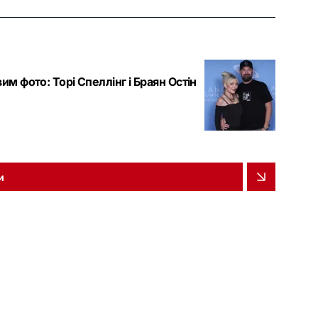
м фото: Торі Спеллінг і Браян Остін
и