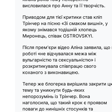
висловилася про Анну та її творчість.
Приводом для тієї критики став кліп
Трінчер на пісню «Зі смаком вишні», у
якому знімався тодішній хлопець
Миронець, співак OSTROVSKYI.
Після прем'єри відео Аліна заявила, що 
роботі «не відчувалася межа між
вульгарністю та сексуальністю» і
розкритикувала співпрацю свого
коханого з виконавицею.
Тепер же блогерка вирішила закрити ц
тему та уникнути будь-яких
непорозумінь із Трінчер. Вона
наголосила, що такий крок є проявом
поваги до нинішніх стосунків та