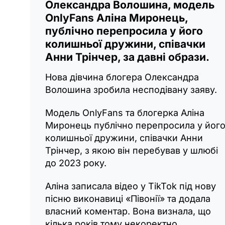
Олександра Волошина, модель
OnlyFans Аліна Миронець,
публічно перепросила у його
колишньої дружини, співачки
Анни Трінчер, за давні образи.
Нова дівчина блогера Олександра
Волошина зробила несподівану заяву.
Модель OnlyFans та блогерка Аліна
Миронець публічно перепросила у йог
колишньої дружини, співачки Анни
Трінчер, з якою він перебував у шлюбі
до 2023 року.
Аліна записала відео у TikTok під нову
пісню виконавиці «Півонії» та додала
власний коментар. Вона визнала, що
кілька років тому некоректно