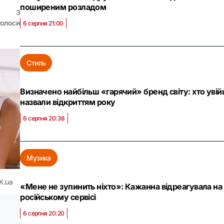
поширеним розладом
3
голоси
6 серпня 21:00
Стиль
Визначено найбільш «гарячий» бренд світу: хто увійш
назвали відкриттям року
6 серпня 20:38
Музика
K.ua
«Мене не зупинить ніхто»: Кажанна відреагувала на с
російському сервісі
6 серпня 20:20