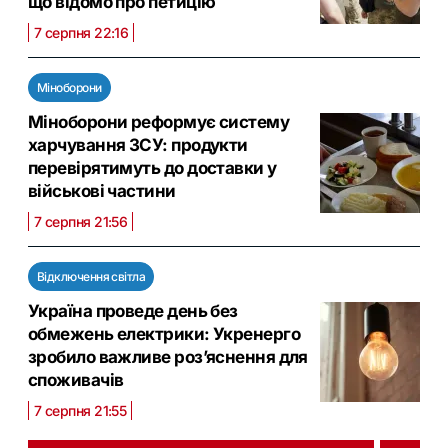
що відомо про петицію
7 серпня 22:16
Міноборони
Міноборони реформує систему
харчування ЗСУ: продукти
перевірятимуть до доставки у
військові частини
7 серпня 21:56
Відключення світла
Україна проведе день без
обмежень електрики: Укренерго
зробило важливе роз’яснення для
споживачів
7 серпня 21:55