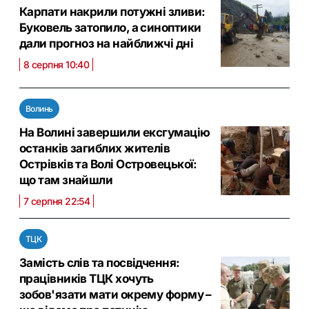
Карпати накрили потужні зливи:
Буковель затопило, а синоптики
дали прогноз на найближчі дні
8 серпня 10:40
Волинь
На Волині завершили ексгумацію
останків загиблих жителів
Острівків та Волі Островецької:
що там знайшли
7 серпня 22:54
ТЦК
Замість слів та посвідчення:
працівників ТЦК хочуть
зобов'язати мати окрему форму –