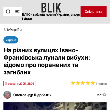
Спільнота
БЛІК - таблоїд новин України, спорт
і зірки
blik
україна
Україна
На різних вулицях Івано-
Франківська лунали вибухи:
відомо про поранених та
загиблих
★
★
★
★
★
★
★
★
★
★
1 голос
11 березня 2025, 21:06
Олександр Щербатих
271