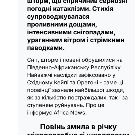
шторм, що спричинив серйозні
погодні катаклізми. Стихія
супроводжувалася
проливними дощами,
інтенсивними снігопадами,
ураганним вітром і стрімкими
паводками.
Сніг, шторм і повені обрушилися на
Південно-Африканську Республіку.
Найважчі наслідки зафіксовано у
Східному Кейпі та Орегоні - саме ці
провінції зазнали найбільшої шкоди,
як за кількістю постраждалих, так і за
ступенем руйнувань. Про це
інформує Africa News.
Повінь змила в річку