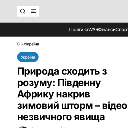
Політика
WAR
Фінанси
Спор
blik
україна
Україна
Природа сходить з
розуму: Південну
Африку накрив
зимовий шторм – відео
незвичного явища