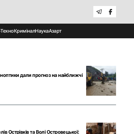
о
Техно
Кримінал
Наука
Азарт
иноптики дали прогноз на найближчі
ів Острівків та Волі Островецької: