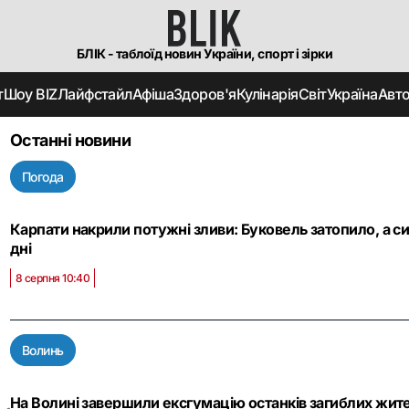
БЛІК - таблоїд новин України, спорт і зірки
т
Шоу BIZ
Лайфстайл
Афіша
Здоров'я
Кулінарія
Світ
Україна
Авт
Останні новини
Погода
Карпати накрили потужні зливи: Буковель затопило, а с
дні
8 серпня 10:40
Волинь
На Волині завершили ексгумацію останків загиблих жител