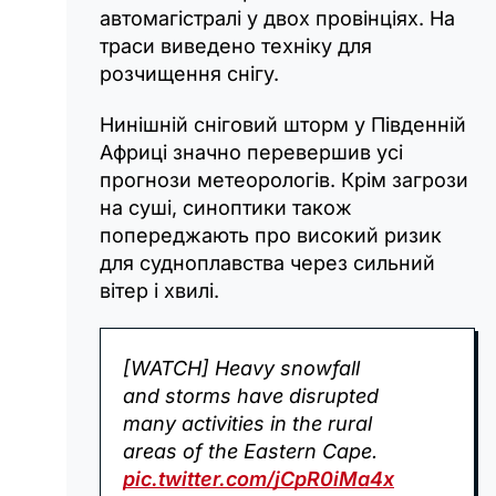
автомагістралі у двох провінціях. На
траси виведено техніку для
розчищення снігу.
Нинішній сніговий шторм у Південній
Африці значно перевершив усі
прогнози метеорологів. Крім загрози
на суші, синоптики також
попереджають про високий ризик
для судноплавства через сильний
вітер і хвилі.
[WATCH] Heavy snowfall
and storms have disrupted
many activities in the rural
areas of the Eastern Cape.
pic.twitter.com/jCpR0iMa4x