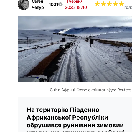
Євген
11 червня
★
★
★
★
★
★
★
★
★
★
1001
Чепур
2025, 18:40
гол
Сніг в Африці. Фото: скріншот відео Reuters
На територію Південно-
Африканської Республіки
обрушився руйнівний зимовий