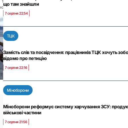
1
що там знайшли
ос
7 серпня 22:54
ТЦК
Замість слів та посвідчення: працівників ТЦК хочуть зо
відомо про петицію
7 серпня 22:16
Міноборони
Міноборони реформує систему харчування ЗСУ: продукт
військові частини
7 серпня 21:56