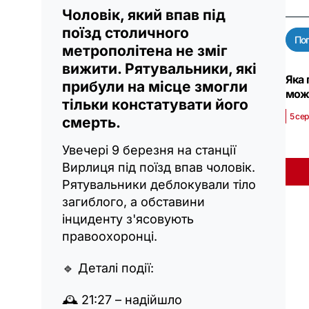
Чоловік, який впав під
поїзд столичного
По
метрополітена не зміг
вижити. Рятувальники, які
Яка 
прибули на місце змогли
мож
тільки констатувати його
5 се
смерть.
Увечері 9 березня на станції
Вирлиця під поїзд впав чоловік.
Рятувальники деблокували тіло
загиблого, а обставини
інциденту з'ясовують
правоохоронці.
🔹 Деталі події:
🕰 21:27 – надійшло