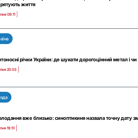
 рятують життя
пня 09:11
аїна
тоносні річки України: де шукати дорогоцінний метал і чи
рпня 20:03
года
лодання вже близько: синоптикиня назвала точну дату змі
пня 19:51