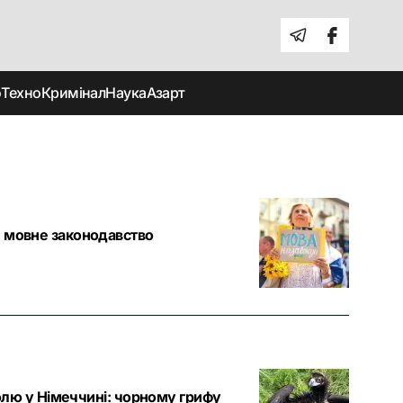
о
Техно
Кримінал
Наука
Азарт
и мовне законодавство
волю у Німеччині: чорному грифу