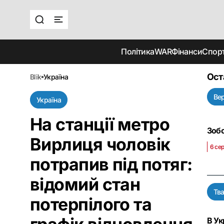
Політика
WAR
Фінанси
Спор
Ост
blik
україна
Ве
Україна
На станції метро
Зобо
Вирлиця чоловік
6 се
потрапив під потяг:
відомий стан
Тв
потерпілого та
В Ук