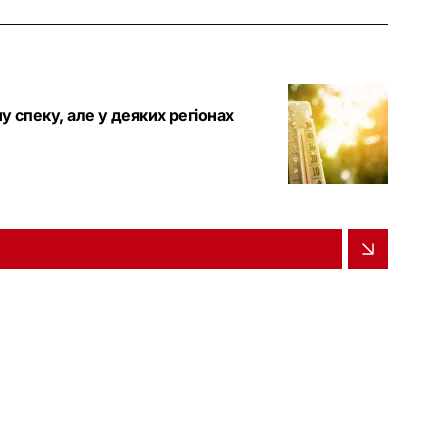
у спеку, але у деяких регіонах