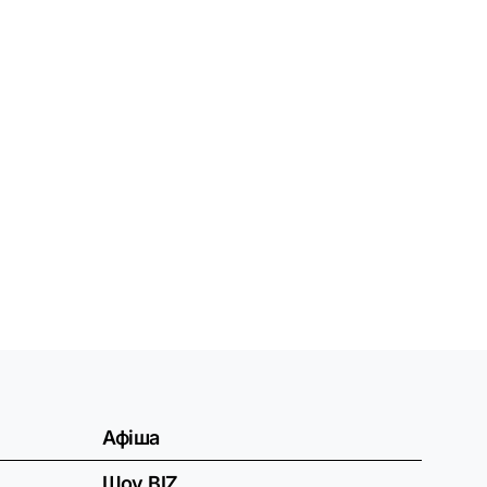
Афіша
Шоу BIZ