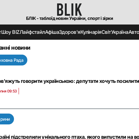
БЛІК - таблоїд новин України, спорт і зірки
т
Шоу BIZ
Лайфстайл
Афіша
Здоров'я
Кулінарія
Світ
Україна
Авт
анні новини
рховна Рада
в'яжуть говорити українською: депутати хочуть посилит
рпня 09:53
арини
раїні підстрелили унікального птаха, якого випустили на 