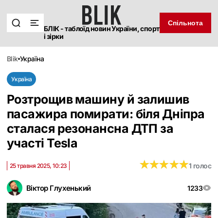
Спільнота
БЛІК - таблоїд новин України, спорт
і зірки
blik
україна
Україна
Розтрощив машину й залишив
пасажира помирати: біля Дніпра
сталася резонансна ДТП за
участі Tesla
★
★
★
★
★
★
★
★
★
★
1 голос
25 травня 2025, 10:23
Віктор Глухенький
1233