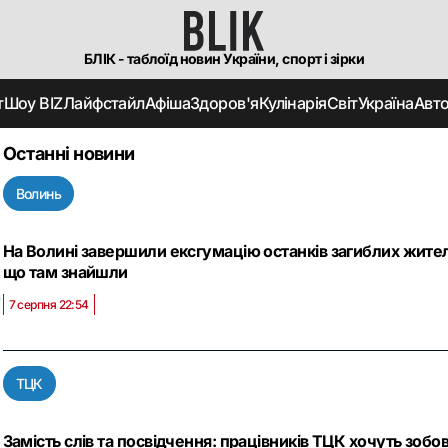
БЛІК - таблоїд новин України, спорт і зірки
т
Шоу BIZ
Лайфстайл
Афіша
Здоров'я
Кулінарія
Світ
Україна
Авт
Останні новини
Волинь
На Волині завершили ексгумацію останків загиблих жителі
що там знайшли
Ц
7 серпня 22:54
ТЦК
Замість слів та посвідчення: працівників ТЦК хочуть зоб