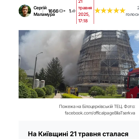
21
Сергій
травня
★
★
★
★
★
★
★
★
★
★
1666
1
Маламура
2025,
голос
17:18
Пожежа на Білоцерківській ТЕЦ. Фото:
facebook.com/officalpageBilaTserkva
На Київщині 21 травня сталася