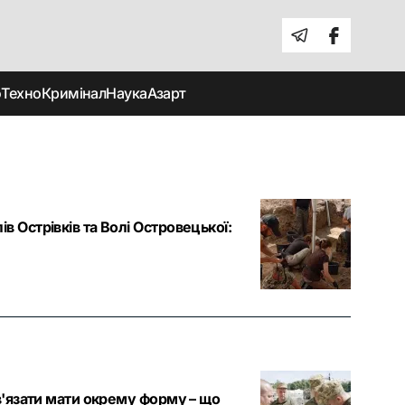
о
Техно
Кримінал
Наука
Азарт
в Острівків та Волі Островецької:
ов'язати мати окрему форму – що