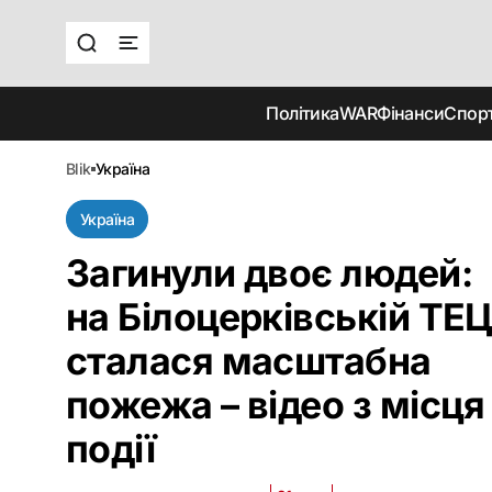
Політика
WAR
Фінанси
Спор
blik
україна
Україна
Загинули двоє людей:
на Білоцерківській ТЕ
сталася масштабна
пожежа – відео з місця
події