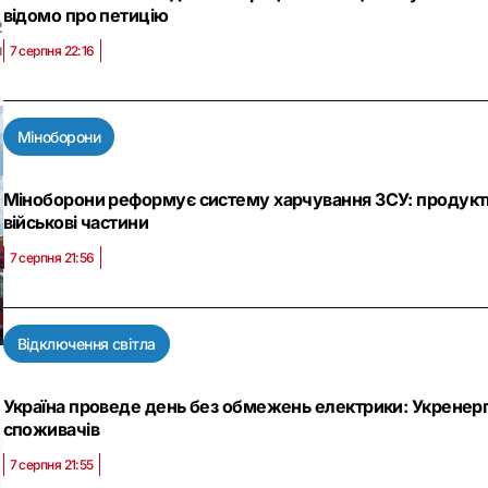
відомо про петицію
2
и
7 серпня 22:16
Міноборони
Міноборони реформує систему харчування ЗСУ: продукти
військові частини
7 серпня 21:56
Відключення світла
Україна проведе день без обмежень електрики: Укренерг
споживачів
7 серпня 21:55