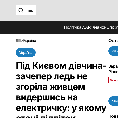
Політика
WAR
Фінанси
Спор
Ост
blik
україна
Рів
Україна
Під Києвом дівчина-
Зара
Рівн
зачепер ледь не
6 сер
згоріла живцем
видершись на
Мін
електричку: у якому
Пода