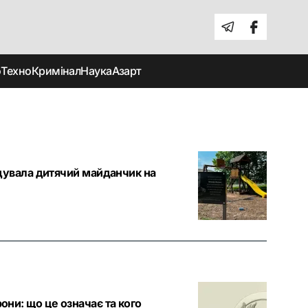
о
Техно
Кримінал
Наука
Азарт
будувала дитячий майданчик на
они: що це означає та кого