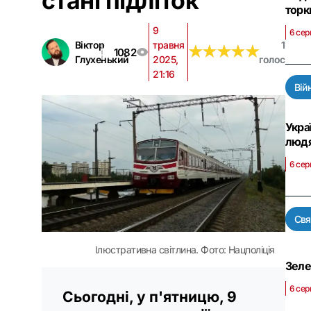
стані підліток
торк
9
6 сер
Віктор
травня
1
★
★
★
★
★
★
★
★
★
★
1082
Глухенький
2025,
голос
21:16
Вій
Укра
люд
6 сер
Свя
Ілюстративна світлина. Фото: Нацполіція
Зеле
6 сер
Сьогодні, у п'ятницю, 9