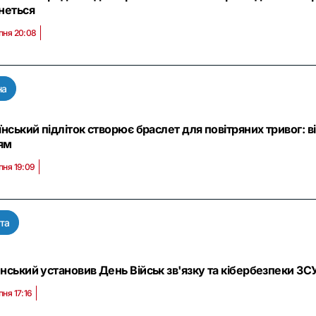
неться
пня 20:08
на
їнський підліток створює браслет для повітряних тривог: 
ям
пня 19:09
та
нський установив День Військ зв'язку та кібербезпеки ЗСУ
пня 17:16