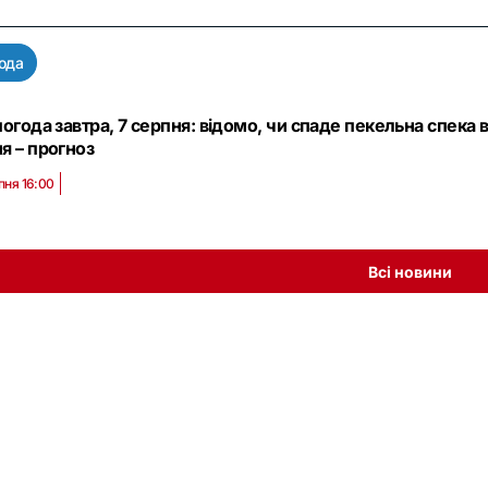
ода
погода завтра, 7 серпня: відомо, чи спаде пекельна спека в
я – прогноз
пня 16:00
Всі новини