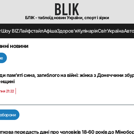
БЛІК - таблоїд новин України, спорт і зірки
т
Шоу BIZ
Лайфстайл
Афіша
Здоров'я
Кулінарія
Світ
Україна
Авт
анні новини
не
ди пам'яті сина, загиблого на війні: жінка з Донеччини з
енщині
пня 21:22
оборони
ткова передасть дані про чоловіків 18-60 років до Мінобор