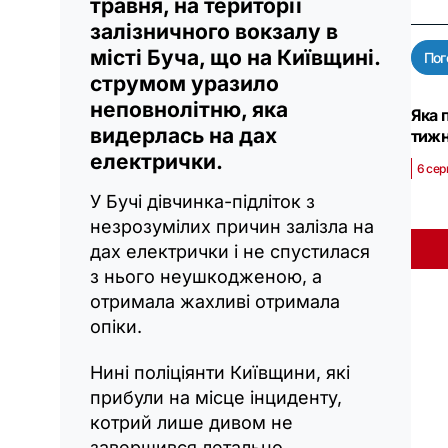
травня, на території
залізничного вокзалу в
місті Буча, що на Київщині.
Пог
струмом уразило
неповнолітню, яка
Яка 
видерлась на дах
тижн
електрички.
6 сер
У Бучі дівчинка-підліток з
незрозумілих причин залізла на
дах електрички і не спустилася
з нього неушкодженою, а
отримала жахливі отримала
опіки.
Нині поліціянти Київщини, які
прибули на місце інциденту,
котрий лише дивом не
завершився летально,