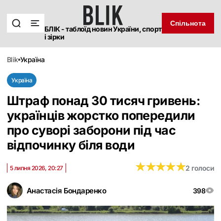
Спільнота
БЛІК - таблоїд новин України, спорт
і зірки
blik
україна
Україна
Штраф понад 30 тисяч гривень:
українців жорстко попередили
про суворі заборони під час
відпочинку біля води
★
★
★
★
★
★
★
★
★
★
2 голоси
5 липня 2026, 20:27
Анастасія Бондаренко
398