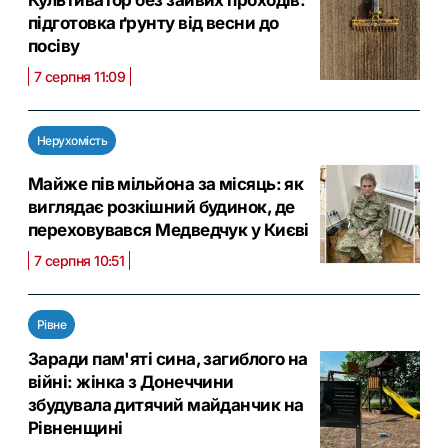
Культиватор без зайвих проходів:
підготовка ґрунту від весни до
посіву
7 серпня 11:09
Нерухомість
Майже пів мільйона за місяць: як
виглядає розкішний будинок, де
переховувався Медведчук у Києві
7 серпня 10:51
Рівне
Заради пам'яті сина, загиблого на
війні: жінка з Донеччини
збудувала дитячий майданчик на
Рівненщині