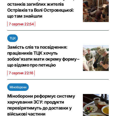
останків загиблих жителів
Острівків та Волі Островецької:
що там знайшли
7 серпня 22:54
ТЦК
Замість слів та посвідчення:
працівників ТЦК хочуть
зобов'язати мати окрему форму –
що відомо про петицію
7 серпня 22:16
Міноборони
Міноборони реформує систему
харчування ЗСУ: продукти
перевірятимуть до доставки у
військові частини