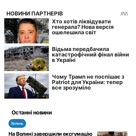
Останні новини
Волинь
На Волині завершили ексгумацію