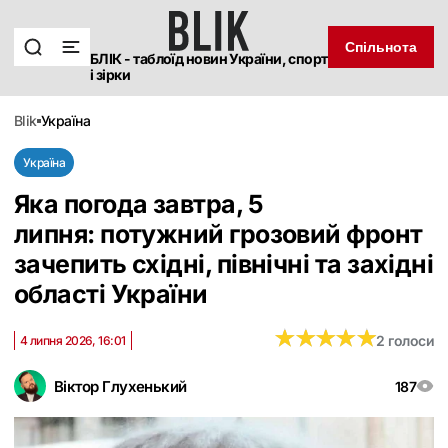
Спільнота
БЛІК - таблоїд новин України, спорт
і зірки
blik
україна
Україна
Яка погода завтра, 5
липня: потужний грозовий фронт
зачепить східні, північні та західні
області України
★
★
★
★
★
★
★
★
★
★
2 голоси
4 липня 2026, 16:01
Віктор Глухенький
187