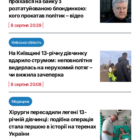
проїхався на байку з
розтатуйованою блондинкою:
кого прокатав політик – відео
8 серпня 20:39
Київська область
На Київщині 13-річну дівчинку
вдарило струмом: неповнолітня
видерлась на нерухомий потяг –
чи вижила зачеперка
8 серпня 20:08
Медицина
Хірурги пересадили легені 13-
річній дівчинці: подібна операція
стала першою в історії на теренах
України