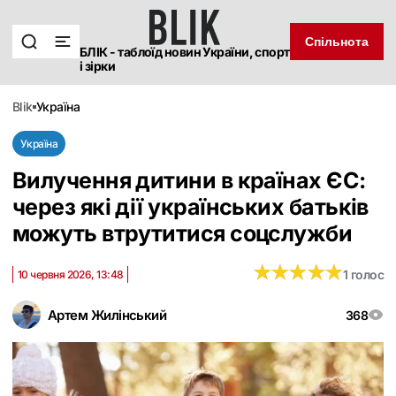
Спільнота
БЛІК - таблоїд новин України, спорт
і зірки
blik
україна
Україна
Вилучення дитини в країнах ЄС:
через які дії українських батьків
можуть втрутитися соцслужби
★
★
★
★
★
★
★
★
★
★
1 голос
10 червня 2026, 13:48
Артем Жилінський
368