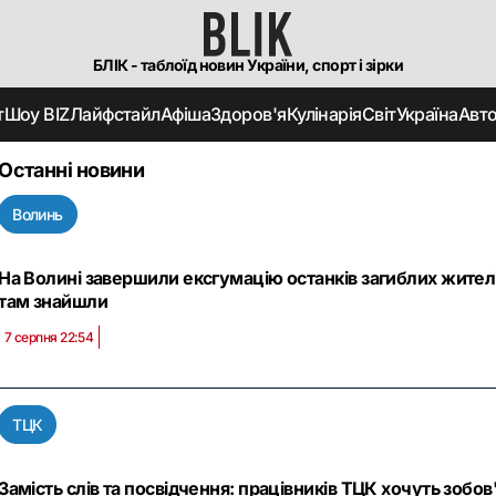
БЛІК - таблоїд новин України, спорт і зірки
т
Шоу BIZ
Лайфстайл
Афіша
Здоров'я
Кулінарія
Світ
Україна
Авт
Останні новини
Волинь
На Волині завершили ексгумацію останків загиблих жителів
там знайшли
7 серпня 22:54
ТЦК
Замість слів та посвідчення: працівників ТЦК хочуть зобо