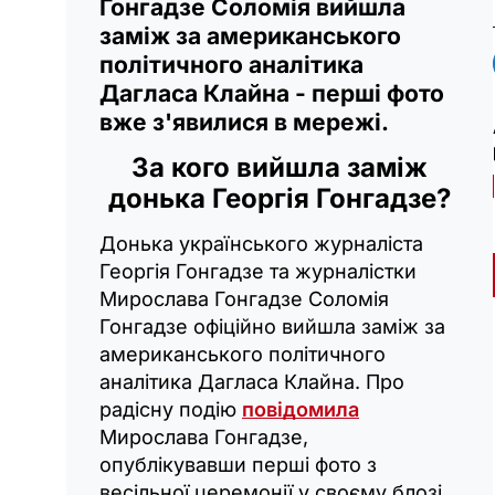
Гонгадзе Соломія вийшла
заміж за американського
політичного аналітика
Дагласа Клайна - перші фото
вже з'явилися в мережі.
За кого вийшла заміж
донька Георгія Гонгадзе?
Донька українського журналіста
Георгія Гонгадзе та журналістки
Мирослава Гонгадзе Соломія
Гонгадзе офіційно вийшла заміж за
американського політичного
аналітика Дагласа Клайна. Про
радісну подію
повідомила
Мирослава Гонгадзе,
опублікувавши перші фото з
весільної церемонії у своєму блозі.