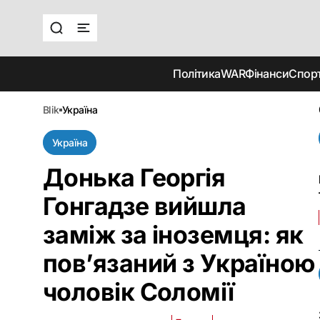
Політика
WAR
Фінанси
Спор
blik
україна
Україна
Донька Георгія
Гонгадзе вийшла
заміж за іноземця: як
пов’язаний з Україною
чоловік Соломії