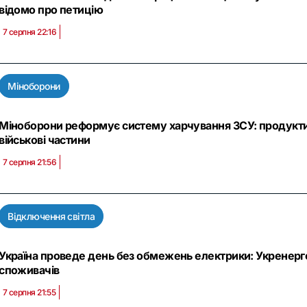
відомо про петицію
7 серпня 22:16
Міноборони
Міноборони реформує систему харчування ЗСУ: продукти
військові частини
7 серпня 21:56
Відключення світла
Україна проведе день без обмежень електрики: Укренерг
споживачів
7 серпня 21:55