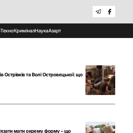
о
Техно
Кримінал
Наука
Азарт
 Острівків та Волі Островецької: що
в'язати мати окрему форму – що