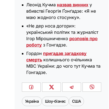
Леонід Кучма
назвав винних
у
вбивстві Георгія Ґонґадзе: «‎Я не
маю жодного стосунку».
«Не дер носа догори»:
український політик та журналіст
Ігор Мірошниченко
розповів про
роботу
з Гонгадзе.
Гордон
пригадав загадкову
смерть
колишнього очільника
МВС України: до чого тут Кучма та
Гонгадзе.
Україна
Шоу-бізнес
США