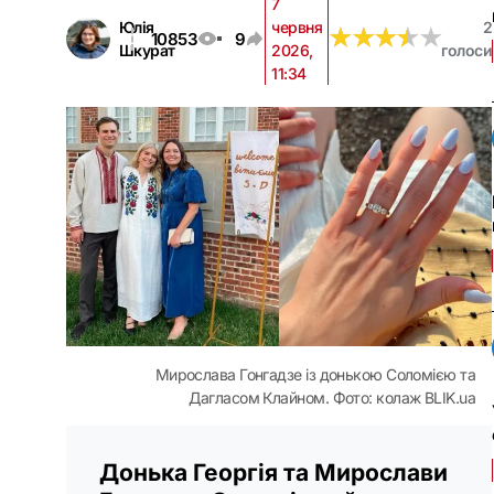
7
Юлія
червня
2
★
★
★
★
★
★
★
★
★
★
10853
9
Шкурат
2026,
голоси
11:34
Мирослава Гонгадзе із донькою Соломією та
Дагласом Клайном. Фото: колаж BLIK.ua
Донька Георгія та Мирослави