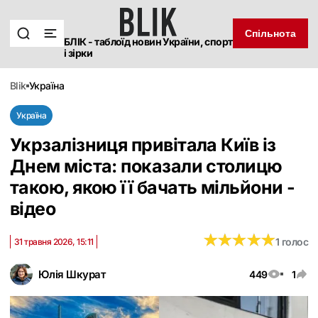
Спільнота
БЛІК - таблоїд новин України, спорт
і зірки
blik
україна
Україна
Укрзалізниця привітала Київ із
Днем міста: показали столицю
такою, якою її бачать мільйони -
відео
★
★
★
★
★
★
★
★
★
★
1 голос
31 травня 2026, 15:11
Юлія Шкурат
449
1