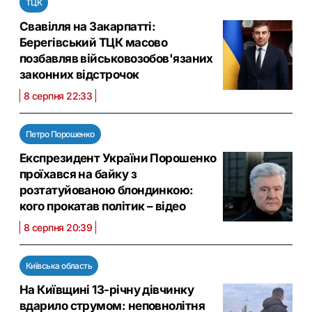
ТЦК
Свавілля на Закарпатті:
Берегівський ТЦК масово
позбавляв військовозобов'язаних
законних відстрочок
8 серпня 22:33
Петро Порошенко
Експрезидент України Порошенко
проїхався на байку з
розтатуйованою блондинкою:
кого прокатав політик – відео
8 серпня 20:39
Київська область
На Київщині 13-річну дівчинку
вдарило струмом: неповнолітня