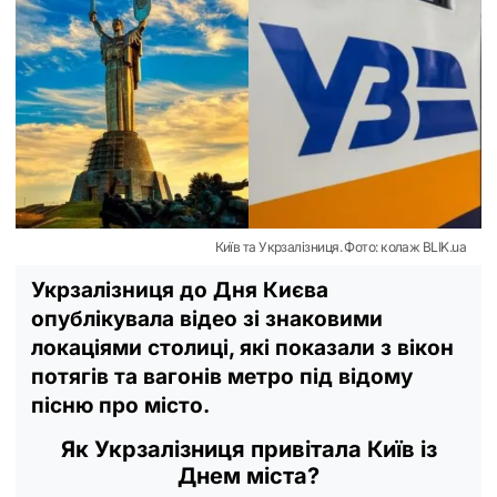
Київ та Укрзалізниця. Фото: колаж BLIK.ua
Укрзалізниця до Дня Києва
опублікувала відео зі знаковими
локаціями столиці, які показали з вікон
потягів та вагонів метро під відому
пісню про місто.
Як Укрзалізниця привітала Київ із
Днем міста?