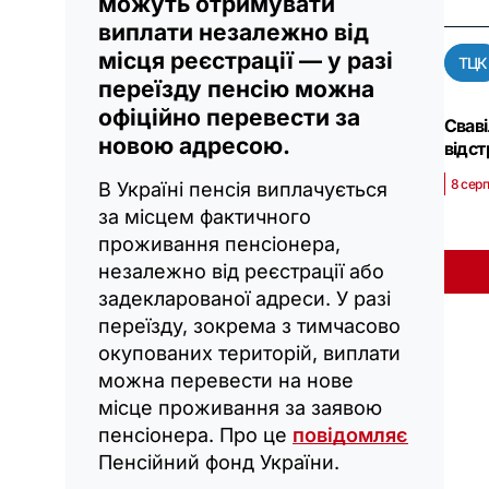
можуть отримувати
виплати незалежно від
місця реєстрації — у разі
ТЦК
переїзду пенсію можна
офіційно перевести за
Сваві
новою адресою.
відс
8 серп
В Україні пенсія виплачується
за місцем фактичного
проживання пенсіонера,
незалежно від реєстрації або
задекларованої адреси. У разі
переїзду, зокрема з тимчасово
окупованих територій, виплати
можна перевести на нове
місце проживання за заявою
пенсіонера. Про це
повідомляє
Пенсійний фонд України.