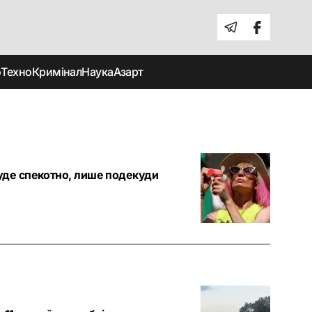
о
Техно
Кримінал
Наука
Азарт
 буде спекотно, лише подекуди