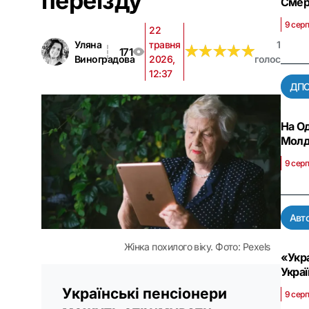
переїзду
Смерт
9 серп
22
Уляна
травня
1
★
★
★
★
★
★
★
★
★
★
171
Виноградова
2026,
голос
12:37
ДП
На Од
Молд
9 серп
Авт
Жінка похилого віку. Фото: Pexels
«Укра
Укра
Українські пенсіонери
9 сер