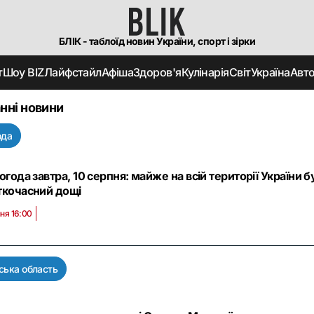
БЛІК - таблоїд новин України, спорт і зірки
т
Шоу BIZ
Лайфстайл
Афіша
Здоров'я
Кулінарія
Світ
Україна
Авт
нні новини
ода
огода завтра, 10 серпня: майже на всій території України
ткочасний дощі
ня 16:00
ська область