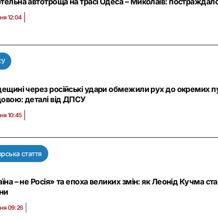
ельна автотроща на трасі Одеса – Миколаїв: постраждало 
ня 12:04
СУ
ещині через російські удари обмежили рух до окремих пу
овою: деталі від ДПСУ
ня 10:45
орська стаття
їна – не Росія» та епоха великих змін: як Леонід Кучма 
їни
пня 09:26