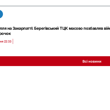
лля на Закарпатті: Берегівський ТЦК масово позбавляв ві
трочок
ня 22:33
Всі новини