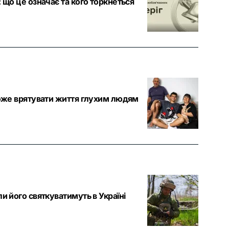
 що це означає та кого торкнеться
 може врятувати життя глухим людям
и його святкуватимуть в Україні