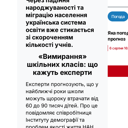
Через падіння
народжуваності та
міграцію населення
Погода
українська система
освіти вже стикається
Яка погод
зі скороченням
прогноз
кількості учнів.
6 серпня 16
«Вимирання»
шкільних класів: що
кажуть експерти
Експерти прогнозують, що у
найближчі роки школи
можуть щороку втрачати від
60 до 90 тисяч дітей. Про це
повідомляє співробітниця
Інституту демографії та
проблем якості життя НАН