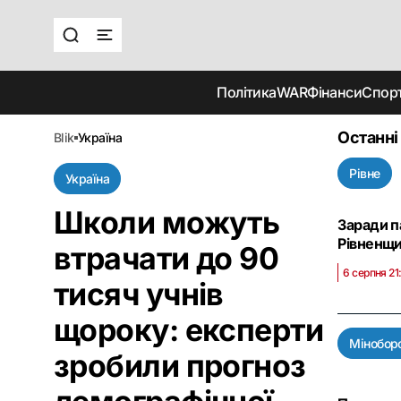
Політика
WAR
Фінанси
Спор
Останні
blik
україна
Рівне
Україна
Школи можуть
Заради п
Рівненщи
втрачати до 90
6 серпня 21
тисяч учнів
щороку: експерти
Мінобор
зробили прогноз