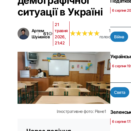
демографічної
Податков
ситуації в Україні
6 серпня 2
21
Артем
травня
1
★
★
★
★
★
★
★
★
★
★
61
Шумаков
2026,
голос
Війна
21:42
Українсь
6 серпня 19
Свята
Ілюстративне фото: Рівне1
Зеленськ
6 серпня 17