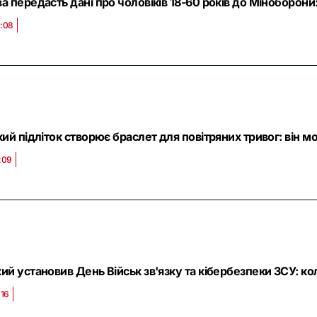
а передасть дані про чоловіків 18-60 років до Міноборони:
0:08
кий підліток створює браслет для повітряних тривог: він
:09
ий установив День Військ зв'язку та кібербезпеки ЗСУ: кол
:16