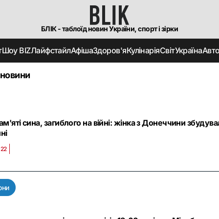
БЛІК - таблоїд новин України, спорт і зірки
т
Шоу BIZ
Лайфстайл
Афіша
Здоров'я
Кулінарія
Світ
Україна
Авт
 новини
ам'яті сина, загиблого на війні: жінка з Донеччини збуду
ні
:22
они