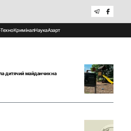
о
Техно
Кримінал
Наука
Азарт
вала дитячий майданчик на