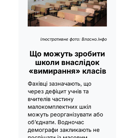
Ілюстративне фото: Власно.Інфо
Що можуть зробити
школи внаслідок
«вимирання» класів
Фахівці зазначають, що
через дефіцит учнів та
вчителів частину
малокомплектних шкіл
можуть реорганізувати або
об’єднати. Водночас
демографи закликають не
поспішати із масовим